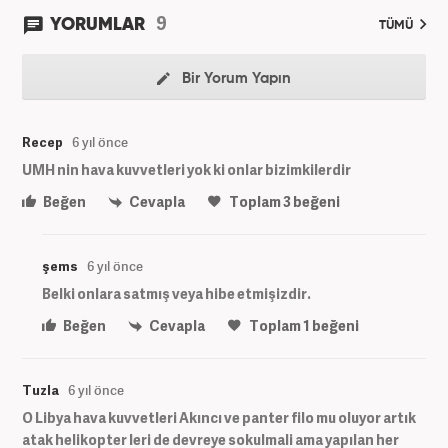
9
YORUMLAR
TÜMÜ
Bir Yorum Yapın
Recep
6 yıl önce
UMH nin hava kuvvetleri yok ki onlar bizimkilerdir
Beğen
Cevapla
Toplam
3
beğeni
şems
6 yıl önce
Belki onlara satmış veya hibe etmişizdir.
Beğen
Cevapla
Toplam
1
beğeni
Tuzla
6 yıl önce
O Libya hava kuvvetleri Akıncı ve panter filo mu oluyor artık
atak helikopter leri de devreye sokulmali ama yapılan her