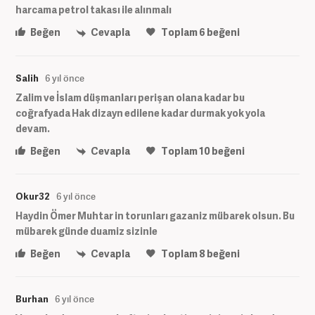
harcama petrol takası ile alınmalı
Beğen
Cevapla
Toplam
6
beğeni
Salih
6 yıl önce
Zalim ve İslam düşmanları perişan olana kadar bu
coğrafyada Hak dizayn edilene kadar durmak yok yola
devam.
Beğen
Cevapla
Toplam
10
beğeni
Okur32
6 yıl önce
Haydin Ömer Muhtar in torunları gazaniz mübarek olsun. Bu
mübarek günde duamiz sizinle
Beğen
Cevapla
Toplam
8
beğeni
Burhan
6 yıl önce