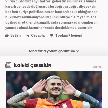
Vurun bu domuz soyu hafteri gebertin eminim reis bunda
kararlı bencede doğrusu da bu doğruya doğru diyeceksin
bak ben suriye politikasının en baştan bozuk olduğundan
hükümeti savunamıyordum çünkü suriye bizim yanımızda
doğrudan etkilendik ama libyada sonuna kadar cumhurun
yanında olmak lazım her kesde desdeklemesi zaruridir
Beğen
Cevapla
Toplam
7
beğeni
Daha fazla yorum görüntüle
İLGİNİZİ ÇEKEBİLİR
Makroo