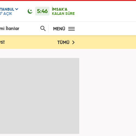
STANBUL
İMSAK'A
5:46
0°
AÇIK
KALAN SÜRE
mi İlanlar
MENÜ
ti!
TÜMÜ