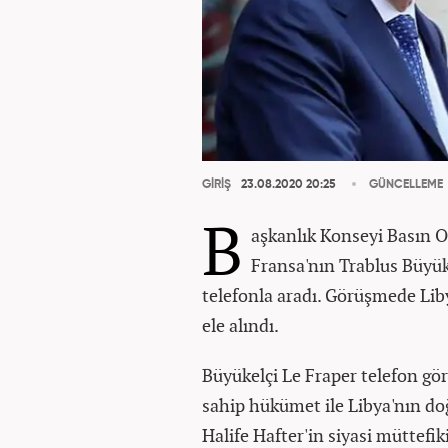
GİRİŞ
23.08.2020 20:25
GÜNCELLEME
B
aşkanlık Konseyi Basın O
Fransa'nın Trablus Büyük
telefonla aradı. Görüşmede Libya
ele alındı.
Büyükelçi Le Fraper telefon gö
sahip hükümet ile Libya'nın doğ
Halife Hafter'in siyasi müttefi