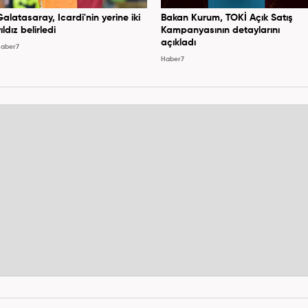
Galatasaray, Icardi'nin yerine iki
Bakan Kurum, TOKİ Açık Satış
ıldız belirledi
Kampanyasının detaylarını
açıkladı
aber7
Haber7