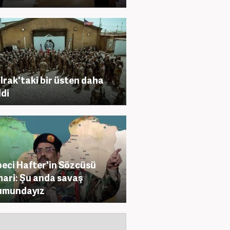
Irak'taki bir üsten daha
ldi
eci Hafter'in Sözcüsü
ari: Şu anda savaş
umundayız