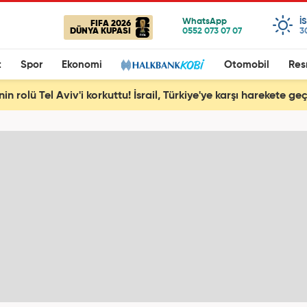
I
FIFA 2026
DÜNYA KUPASI
3
t
Spor
Ekonomi
Otomobil
Res
nin rolü Tel Aviv'i korkuttu! İsrail, Türkiye'ye karşı harekete geç