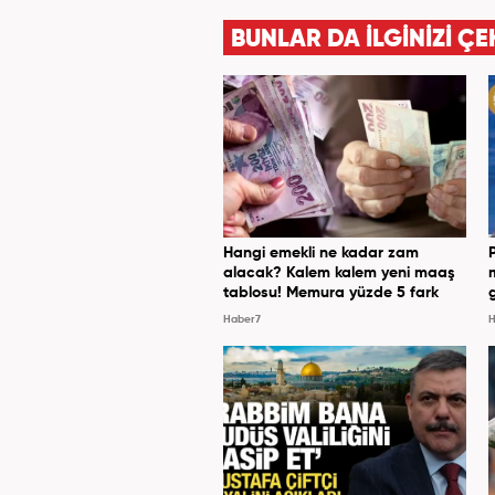
BUNLAR DA İLGİNİZİ ÇE
Hangi emekli ne kadar zam
alacak? Kalem kalem yeni maaş
tablosu! Memura yüzde 5 fark
Haber7
H