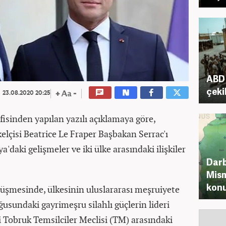
ABD 
çeki
23.08.2020 20:25
fisinden yapılan yazılı açıklamaya göre,
elçisi Beatrice Le Fraper Başbakan Serrac'ı
'daki gelişmeler ve iki ülke arasındaki ilişkiler
Darb
Mism
kon
rüşmesinde, ülkesinin uluslararası meşruiyete
usundaki gayrimeşru silahlı güçlerin lideri
ki Tobruk Temsilciler Meclisi (TM) arasındaki