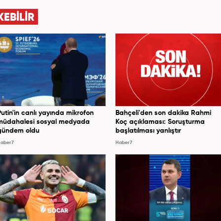
KEBİLİR
Putin'in canlı yayında mikrofon
Bahçeli'den son dakika Rahmi
müdahalesi sosyal medyada
Koç açıklaması: Soruşturma
gündem oldu
başlatılması yanlıştır
aber7
Haber7