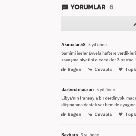
6
YORUMLAR
Akıncılar 58
5 yıl önce
Samimi iseler Evvela haftere verdikleri s
savaşma niyetini olcecekler 2- sarrac 
Beğen
Cevapla
Topl
darbeci macron
5 yıl önce
Libya'nın fransayla bir derdinyok. mac
düşmanına destek ver hem de ayagına c
Beğen
Cevapla
Topl
Baybars
5 yıl önce