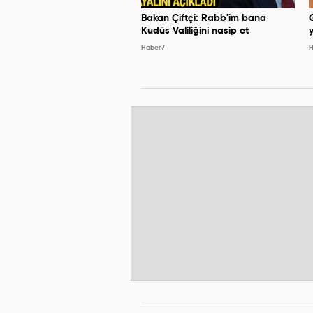
Bakan Çiftçi: Rabb'im bana
Kudüs Valiliğini nasip et
y
Haber7
H