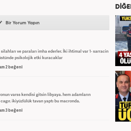
DİĞE
Bir Yorum Yapın
ilahları ve paraları imha ederler. İki ihtimal var 1- sarracin
üstünde psikolojik etki kuracaklar
am
2
beğeni
ronun varss kendisi gitsin libyaya. hem adamların
agır. ikiyüzlülük tavan yaptı bu macronda.
am
3
beğeni