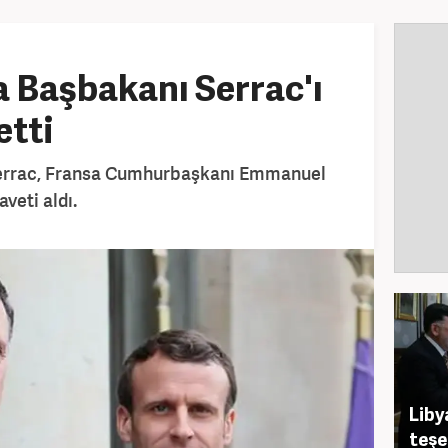
 Başbakanı Serrac'ı
etti
Serrac, Fransa Cumhurbaşkanı Emmanuel
veti aldı.
Liby
teşe