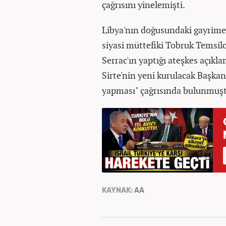
çağrısını yinelemişti.
Libya'nın doğusundaki gayrimeşr
siyasi müttefiki Tobruk Temsilc
Serrac'ın yaptığı ateşkes açıkla
Sirte'nin yeni kurulacak Başkanl
yapması" çağrısında bulunmuş
KAYNAK:
AA