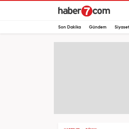
Son Dakika
Gündem
Siyase