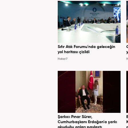
Sıfır Atık Forumu'nda geleceğin
yol haritası çizildi
y
Haber7
H
Şarkıcı Pınar Sürer,
Cumhurbaşkanı Erdoğan'a şarkı
okuduğu anları paylaştı