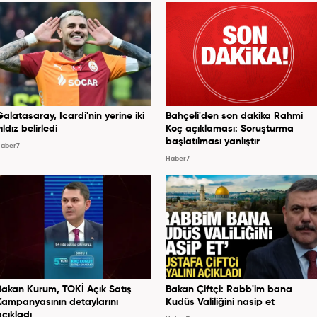
Galatasaray, Icardi'nin yerine iki
Bahçeli'den son dakika Rahmi
ıldız belirledi
Koç açıklaması: Soruşturma
başlatılması yanlıştır
aber7
Haber7
Bakan Kurum, TOKİ Açık Satış
Bakan Çiftçi: Rabb'im bana
Kampanyasının detaylarını
Kudüs Valiliğini nasip et
açıkladı