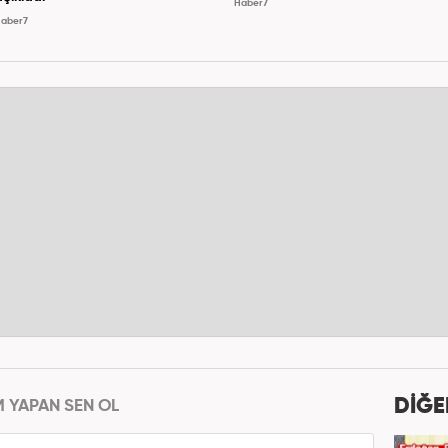
Haber7
aber7
DİĞE
M YAPAN SEN OL