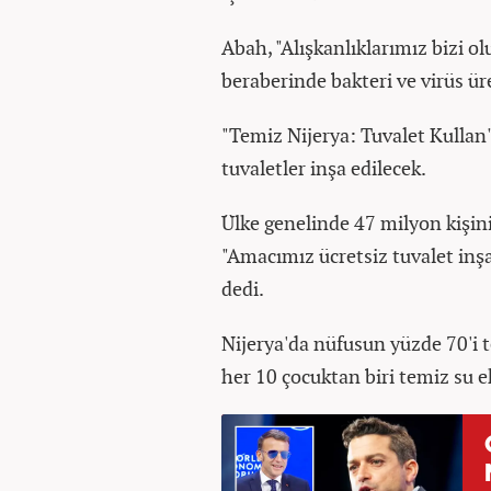
Abah, "Alışkanlıklarımız bizi o
beraberinde bakteri ve virüs üre
"Temiz Nijerya: Tuvalet Kullan
tuvaletler inşa edilecek.
Ülke genelinde 47 milyon kişini
"Amacımız ücretsiz tuvalet inşa
dedi.
Nijerya'da nüfusun yüzde 70'i 
her 10 çocuktan biri temiz su e