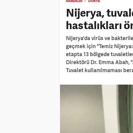
HABERLER
DÜNYA
Nijerya, tuval
hastalıkları 
Nijerya'da virüs ve bakteril
geçmek için "Temiz Nijerya: 
etapta 13 bölgede tuvaletle
Direktörü Dr. Emma Abah, "A
Tuvalet kullanılmaması bera