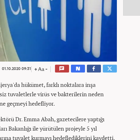
01.10.2020 09:31
ijerya'da hükümet, farklı noktalara inşa
iz tuvaletlerle virüs ve bakterilerin neden
üne geçmeyi hedefliyor.
ktörü Dr. Emma Abah, gazetecilere yaptığı
rı Bakanlığı ile yürütülen projeyle 5 yıl
arına tuvalet kurmayı hedeflediklerini kaydetti.