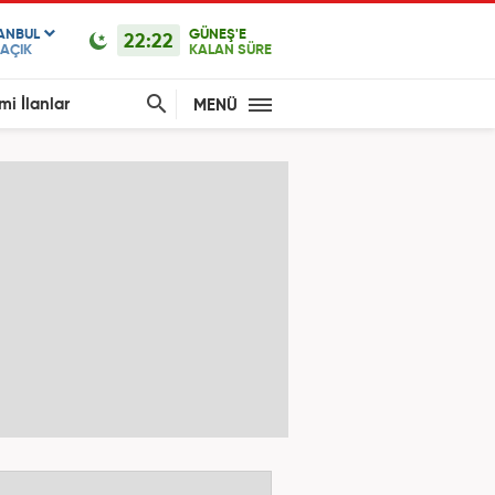
TANBUL
GÜNEŞ'E
22:22
AÇIK
KALAN SÜRE
mi İlanlar
MENÜ