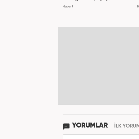
Haber7
H
YORUMLAR
İLK YORU