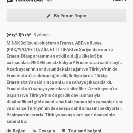
TÜMÜ
Bir Yorum Yapın
(x²+y²-1)³=x²y³
5 yıl önce
MİNSK üçlüsünü oluşturan Fransa, ABD ve Rusya
(PKK/YPG/FETÖ/ZİLLET İTTİFAKI ve Suriye'den sonra
Ermeni Diasporasının en etkili olduğu ülkeler) bu
çatışmalara NEDEN sessiz kalıyor? Ermenistan saldırısıyla
Azerbaycan'ın zor durumda kalacağını ve Türkiye'nin de
Ermenistan'a saldıracağını düşünüyorlardı. Türkiye
Ermenistan’a saldırınca onlar da sahaya çıkacaklardı.
Ermenistan’ı sahaya yem olarak sürdüler. Azerbaycan’ın
başarısı ve Türkiye’nin öngörülü davranmasıyla
düşündükleri gibi olmadı ama hala bunun için zamanları var
ve sinsice Türkiye'nin de savaşa dahil olmasını bekliyorlar.
Paşinyan’ın ısrarla’ Türkiye savaşa katılıyor’ demesinin
sebebi bu.
Beğen
Cevapla
Toplam
6
beğeni