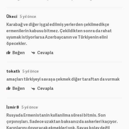
Ükeci
5 yıl önce
Karabağ ve diğer işgal edilmiş yerlerden çekilmedikçe
ermenilerin kabusu bitmez. Çekildikten sonra da rahat
uyumak istiyorlarsa Azerbaycanın ve Türkiyenin elini
öpecekler.
Beğen
Cevapla
tokatlı
5 yıl önce
amaçları türkiyeyi savaşa çekmek diğer taraftan da vurmak
Beğen
Cevapla
İzmir 8
5 yıl önce
Rusyada Ermenistanin kullanilma süresi bitmis. Son
çırpınışları. Sadece uzaktan baksanızda askerleri kaçıyor.
Karınlarını doyuracak ekmekleri yok. Savaş kolay değil