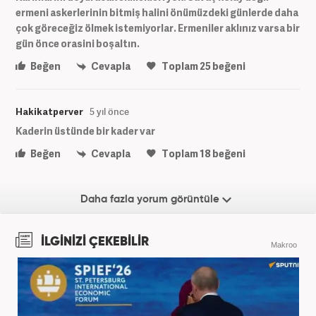
ermeni askerlerinin bitmiş halini önümüzdeki günlerde daha
çok göreceğiz ölmek istemiyorlar. Ermeniler aklınız varsa bir
gün önce orasini boşaltın.
Beğen
Cevapla
Toplam
25
beğeni
Hakikatperver
5 yıl önce
Kaderin üstünde bir kader var
Beğen
Cevapla
Toplam
18
beğeni
Daha fazla yorum görüntüle
İLGİNİZİ ÇEKEBİLİR
Makroo