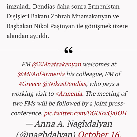
imzaladı. Dendias daha sonra Ermenistan
Dışişleri Bakanı Zohrab Mnatsakanyan ve
Başbakan Nikol Paşinyan ile görüşmek üzere
alandan ayrıldı.
FM
@ZMnatsakanyan
welcomes at
@MFAofArmenia
his colleague, FM of
#Greece
@NikosDendias
, who pays a
working visit to
#Armenia
. The meeting of
two FMs will be followed by a joint press-
conference.
pic.twitter.com/DGU6wQaJOH
— Anna A. Naghdalyan
(@naghdalyan)
October 16,