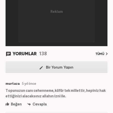
138
YORUMLAR
TÜMÜ
Bir Yorum Yapın
murtaza
5 yıl önce
Topunuzun canı cehenneme, küfür tek millettir, hepiniz hak
ettiğinizi alacaksınız allahın izni ile.
Beğen
Cevapla