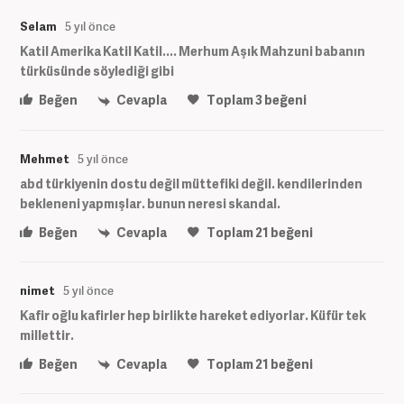
Selam
5 yıl önce
Katil Amerika Katil Katil.... Merhum Aşık Mahzuni babanın
türküsünde söylediği gibi
Beğen
Cevapla
Toplam
3
beğeni
Mehmet
5 yıl önce
abd türkiyenin dostu değil müttefiki değil. kendilerinden
bekleneni yapmışlar. bunun neresi skandal.
Beğen
Cevapla
Toplam
21
beğeni
nimet
5 yıl önce
Kafir oğlu kafirler hep birlikte hareket ediyorlar. Küfür tek
millettir.
Beğen
Cevapla
Toplam
21
beğeni