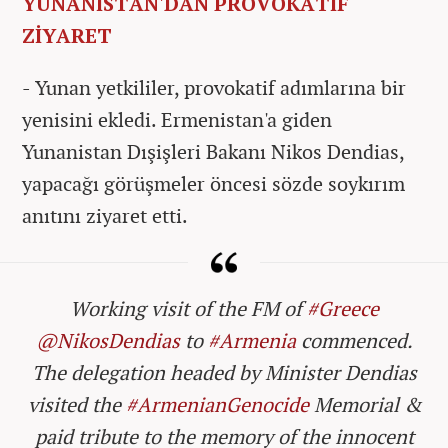
YUNANİSTAN'DAN PROVOKATİF
ZİYARET
- Yunan yetkililer, provokatif adımlarına bir
yenisini ekledi. Ermenistan'a giden
Yunanistan Dışişleri Bakanı Nikos Dendias,
yapacağı görüşmeler öncesi sözde soykırım
anıtını ziyaret etti.
Working visit of the FM of
#Greece
@NikosDendias
to
#Armenia
commenced.
The delegation headed by Minister Dendias
visited the
#ArmenianGenocide
Memorial &
paid tribute to the memory of the innocent