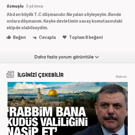
özmuşlu
5 yıl önce
Abd en büyük T.C düşmanıdır.Ne yalan söyleyeyim .Bende
onlara düşmanım. Keşke devletimin savaş komutasındaki
ekipde olabilseydim.
Beğen
Cevapla
Toplam
8
beğeni
Daha fazla yorum görüntüle
İLGİNİZİ ÇEKEBİLİR
Makroo