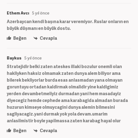
Ethem Avcı
5 yıl önce
Azerbaycan kendi başına karar veremiyor. Ruslar onların en
büyük düşmanı en büyük dostu.
Beğen
Cevapla
Baykus
5 yıl önce
Stratejidir belki zaten ateskes illaki bozulur onemli olan
hakliyken haksiz olmamak zaten dunya alem biliyor ama
bilerek bekliyorlar burda esas anlasmadan yana olmayan
goruntuyu ortadan kaldirmak olmalidir yine kaldigimiz
yerden devambetmeliyiz durmadan yani hem masadayiz
diyecegiz hemde cephede ama karabagida almadan burada
huzurun kimseye olmuycagini dunya alemin bilmesini
sagliyacagiz.yani durmak yok yola devam.umarim
anlasilmistir boyle yapilmassa zaten karabag hayal olur
Beğen
Cevapla