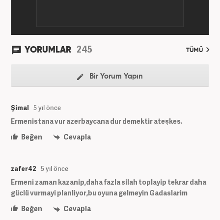
245
YORUMLAR
TÜMÜ
Bir Yorum Yapın
Şimal
5 yıl önce
Ermenistana vur azerbaycana dur demektir ateşkes.
Beğen
Cevapla
zafer42
5 yıl önce
Ermeni zaman kazanip,daha fazla silah toplayip tekrar daha
güclü vurmayi planliyor,bu oyuna gelmeyin Gadaslarim
Beğen
Cevapla