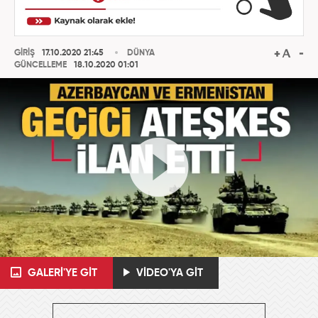
GİRİŞ
17.10.2020 21:45
DÜNYA
GÜNCELLEME
18.10.2020 01:01
GALERİ'YE GİT
VİDEO'YA GİT