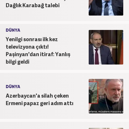
Dağlık Karabağ talebi
DÜNYA
Yenilgi sonrası ilk kez
televizyona çıktı!
Paşinyan'dan itiraf: Yanlış
bilgi geldi
DÜNYA
Azerbaycan'a silah çeken
Ermeni papaz geri adım attı