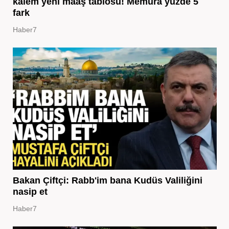
kalem yeni maaş tablosu! Memura yüzde 5
fark
Haber7
Bakan Çiftçi: Rabb'im bana Kudüs Valiliğini
nasip et
Haber7