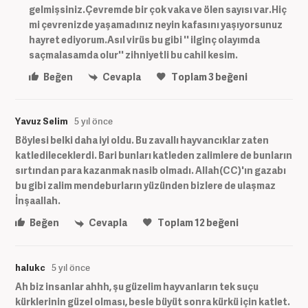
gelmişsiniz.Çevremde bir çok vaka ve ölen sayısı var.Hiç
mi çevrenizde yaşamadınız neyin kafasını yaşıyorsunuz
hayret ediyorum.Asıl virüs bu gibi '' ilginç olayımda
saçmalasamda olur'' zihniyetli bu cahil kesim.
Beğen
Cevapla
Toplam
3
beğeni
Yavuz Selim
5 yıl önce
Böylesi belki daha iyi oldu. Bu zavallı hayvancıklar zaten
katledileceklerdi. Bari bunları katleden zalimlere de bunların
sırtından para kazanmak nasib olmadı. Allah(CC)'ın gazabı
bu gibi zalim mendeburların yüzünden bizlere de ulaşmaz
İnşaallah.
Beğen
Cevapla
Toplam
12
beğeni
halukc
5 yıl önce
Ah biz insanlar ahhh, şu güzelim hayvanların tek suçu
kürklerinin güzel olması, besle büyüt sonra kürkü için katlet.