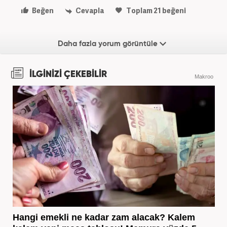
Beğen
Cevapla
Toplam
21
beğeni
Daha fazla yorum görüntüle
İLGİNİZİ ÇEKEBİLİR
Makroo
Hangi emekli ne kadar zam alacak? Kalem