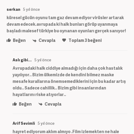
serkan
5 yıl önce
küresel gücün oyunu tam gaz devam ediyor virüsler artarak
devam edecek.avrupada ki halk bunları görüp uyanmaya
başladı malesef türkiye bu oynanan oyunları gerçek sanıyor!
Beğen
Cevapla
Toplam
3
beğeni
Aslı gibi...
5 yıl önce
Avrupadaki halk ciddiye almadığı için daha çok hastalık
yayılıyor.. Bizim ülkemizde de kendini bilmez maske
mesafe kurallarına önemsemediklerini için bu kadar artış
oldu.. Sadece cahillik.. Bizim gibi insanlarından
hayatlarını riske atıyorlar..
Beğen
Cevapla
Arif Sevimli
5 yıl önce
hayret ediyorum aklım almıyo .Film izlemekten ne hale