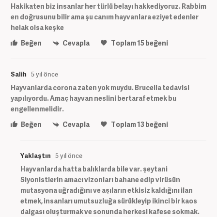
Hakikaten biz insanlar her türlü belayı hakkediyoruz. Rabbim
en doğrusunu bilir ama şu canım hayvanlara eziyet edenler
helak olsa keşke
Beğen
Cevapla
Toplam
15
beğeni
Salih
5 yıl önce
Hayvanlarda corona zaten yok muydu. Brucella tedavisi
yapılıyordu. Amaç hayvan neslini bertaraf etmek bu
engellenmelidir.
Beğen
Cevapla
Toplam
13
beğeni
Yaklaştın
5 yıl önce
Hayvanlarda hatta balıklarda bile var. şeytani
Siyonistlerin amacı vizonları bahane edip virüsün
mutasyona uğradığını ve aşıların etkisiz kaldığını ilan
etmek, insanları umutsuzluğa sürükleyip ikinci bir kaos
dalgası oluşturmak ve sonunda herkesi kafese sokmak.