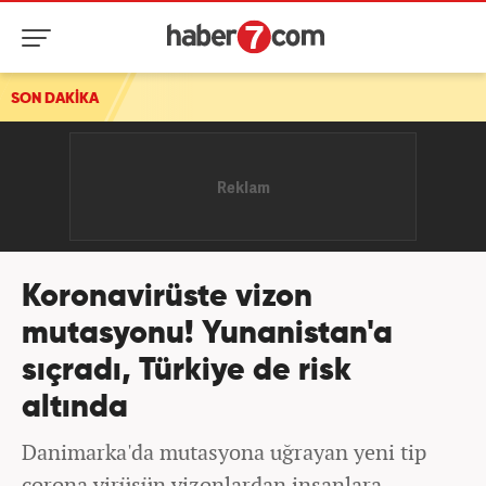
SON DAKİKA
YENİ Partili Emir, Mekke Anlaşması'ndan rahatsız oldu
Koronavirüste vizon
mutasyonu! Yunanistan'a
sıçradı, Türkiye de risk
altında
Danimarka'da mutasyona uğrayan yeni tip
corona virüsün vizonlardan insanlara