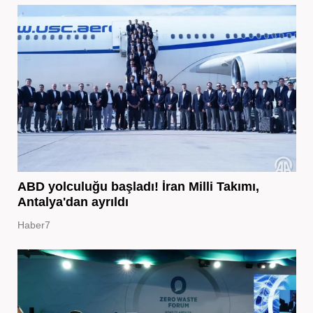
ABD yolculuğu başladı! İran Milli Takımı,
Antalya'dan ayrıldı
Haber7