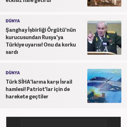
DÜNYA
Şanghay İşbirliği Örgütü'nün
kurucusundan Rusya'ya
Türkiye uyarısı! Onu da korku
sardı
DÜNYA
Türk SİHA'larına karşı İsrail
hamlesi! Patriot'lar için de
harekete geçtiler