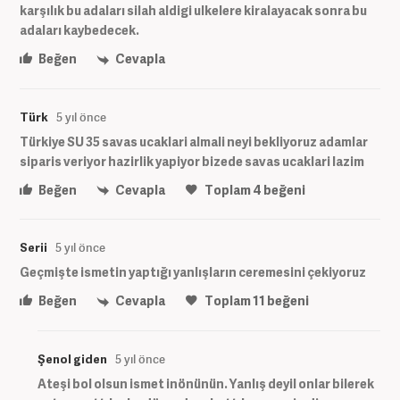
karşılık bu adaları silah aldigi ulkelere kiralayacak sonra bu
adaları kaybedecek.
Beğen
Cevapla
Türk
5 yıl önce
Türkiye SU 35 savas ucaklari almali neyi bekliyoruz adamlar
siparis veriyor hazirlik yapiyor bizede savas ucaklari lazim
Beğen
Cevapla
Toplam
4
beğeni
Serii
5 yıl önce
Geçmişte ismetin yaptığı yanlışların ceremesini çekiyoruz
Beğen
Cevapla
Toplam
11
beğeni
Şenol giden
5 yıl önce
Ateşi bol olsun ismet inönünün. Yanlış deyil onlar bilerek