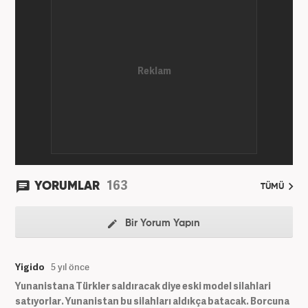
163
YORUMLAR
TÜMÜ
Bir Yorum Yapın
Yigido
5 yıl önce
Yunanistana Türkler saldıracak diye eski model silahlari
satıyorlar. Yunanistan bu silahları aldıkça batacak. Borcuna