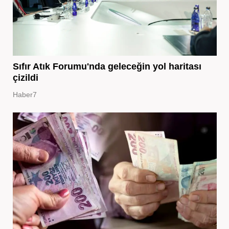
Sıfır Atık Forumu'nda geleceğin yol haritası
çizildi
Haber7