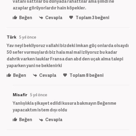
vatanı sattılar bu dünyada rahattılar ama şimdi ne
azaplar görüyorlardır hain köpekler.
Beğen
Cevapla
Toplam
3
beğeni
Türk
5 yıl önce
Yav neyi bekliyoruz vallahi bizdeki imkan güç onlarda olsaydı
50 sefer vurmuşlardı biz hala mal mal izliyoruz bu kadar
dahrik varken lauklar Fransa dan abd den uçak alma talepi
yaparken yani ne beklenirki
Beğen
Cevapla
Toplam
8
beğeni
Misafir
5 yıl önce
Yanlışlıkla şikayet edildi kusura bakmayın Beğenme
yapacaktım istem dışı oldu
Beğen
Cevapla