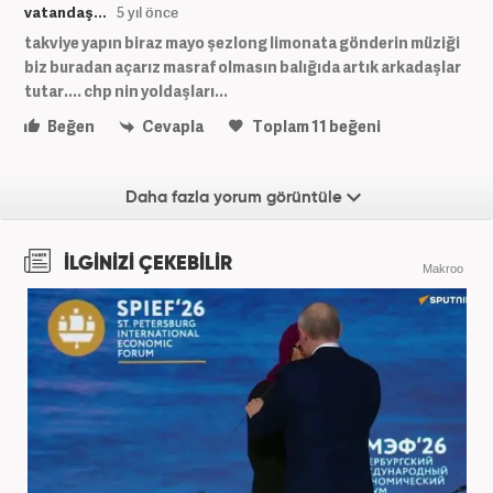
vatandaş...
5 yıl önce
takviye yapın biraz mayo şezlong limonata gönderin müziği
biz buradan açarız masraf olmasın balığıda artık arkadaşlar
tutar.... chp nin yoldaşları...
Beğen
Cevapla
Toplam
11
beğeni
Daha fazla yorum görüntüle
İLGİNİZİ ÇEKEBİLİR
Makroo