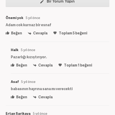
Bir Yorum Yapın
Önemi yok
5 yıl önce
Adam cok kurnaz bir esnaf
Beğen
Cevapla
Toplam
5
beğeni
Halk
5 yıl önce
Pazarlığı kızıştırıyor.
Beğen
Cevapla
Toplam
1
beğeni
Asaf
5 yıl önce
babasının hayrına sana mı verecekti
Beğen
Cevapla
Ertan Sarikaya
5 yıl önce