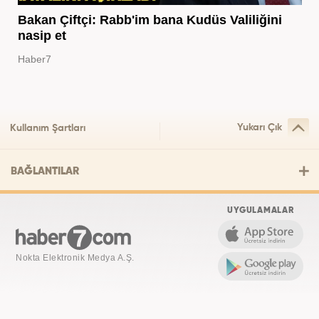
Bakan Çiftçi: Rabb'im bana Kudüs Valiliğini
nasip et
Haber7
Yukarı Çık
Kullanım Şartları
BAĞLANTILAR
UYGULAMALAR
Nokta Elektronik Medya A.Ş.