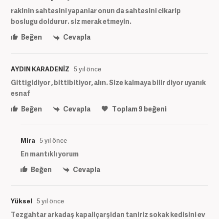
rakinin sahtesini yapanlar onun da sahtesini cikarip
boslugu doldurur. siz merak etmeyin.
Beğen
Cevapla
AYDIN KARADENİZ
5 yıl önce
Gittigidiyor , bittibitiyor, alın. Size kalmaya bilir diyor uyanık
esnaf
Beğen
Cevapla
Toplam
9
beğeni
Mira
5 yıl önce
En mantıklı yorum
Beğen
Cevapla
Yüksel
5 yıl önce
Tezgahtar arkadaş kapaliçarşidan taniriz sokak kedisini ev