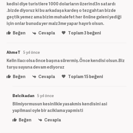
kedisi diye turistlere 1000 dolarların üzerind3n satardı
.bizde diyoruz ki bu arkadaşa kardeş o tezgahtan bizde
geçtik yemez ama bizim muhalefet her önüne geleni yediği
için onlar bunuda yer malz3me yapar hayırlı olsun.
Beğen
Cevapla
Toplam
3
beğeni
AhmeT
5 yıl önce
Kelin ilacı olsa önce başına sürermiş.Önce kendisi olsun.Biz
turşu suyuna devam ediyoruz
Beğen
Cevapla
Toplam
15
beğeni
Belcikadan
5 yıl önce
Bilmiyormusun kesinlikle yasakmis kendisini asi
yapilmasi oyle bir aciklama yapmisti
Beğen
Cevapla