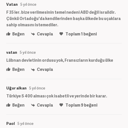
Vatan
5 yıl önce
F 35 ler. bize verilmesinin temel nedeni ABD değil israildir.
Çünkü Ortadoğu'da kendilerinden başka ülkede bu uçaklara
sahip olmasını istemediler.
Beğen
Cevapla
Toplam
1
beğeni
vatan
5 yıl önce
Lübnan devletinin ordusu yok, Fransızların kurduğu ülke
Beğen
Cevapla
Uğur alkan
5 yıl önce
Türkiye S 400 alması çok isabetli ve yerinde bir karar.
Beğen
Cevapla
Toplam
9
beğeni
Paol
5 yıl önce