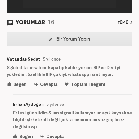
16
YORUMLAR
TÜMÜ
Bir Yorum Yapın
Vatandaş Sedat
5 yıl önce
8 Şubatta hesabımı kapatıp kaldıriyorum. BİP ve Dedi yi
yükledim. özellikle BİP çok iyi. whatsappı aratmıyor.
Beğen
Cevapla
Toplam
1
beğeni
Erhan Aydoğan
5 yıl önce
Ertesi gün sildim Şuan signali kullanıyorum açık kaynak ve
hiç bir şirkete ait değil çokta memnunum vazgeçilmez
değilsin wp
Beğen
Cevapla