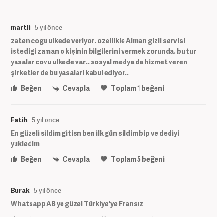
martli
5 yıl önce
zaten cogu ulkede veriyor. ozellikle Alman gizli servisi
istedigi zaman o kişinin bilgilerini vermek zorunda. bu tur
yasalar covu ulkede var.. sosyal medya da hizmet veren
şirketler de bu yasalari kabul ediyor..
Beğen
Cevapla
Toplam
1
beğeni
Fatih
5 yıl önce
En güzeli sildim gitisn ben ilk gün sildim bip ve dediyi
yukledim
Beğen
Cevapla
Toplam
5
beğeni
Burak
5 yıl önce
Whatsapp AB ye güzel Türkiye'ye Fransız