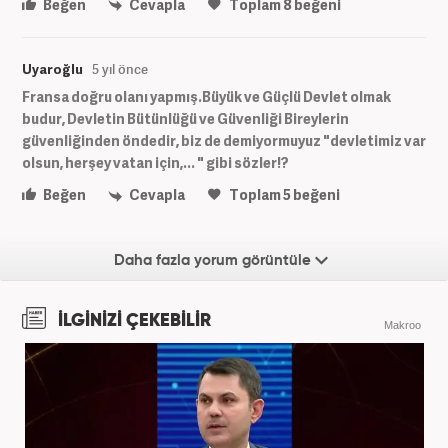
Beğen
Cevapla
Toplam
8
beğeni
Uyaroğlu
5 yıl önce
Fransa doğru olanı yapmış.Büyük ve Güçlü Devlet olmak
budur, Devletin Bütünlüğü ve Güvenliği Bireylerin
güvenliğinden öndedir, biz de demiyormuyuz "devletimiz var
olsun, herşey vatan için,... " gibi sözler!?
Beğen
Cevapla
Toplam
5
beğeni
Daha fazla yorum görüntüle
İLGİNİZİ ÇEKEBİLİR
Makroo