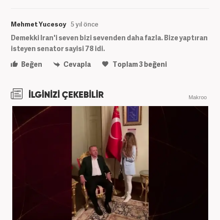
Mehmet Yucesoy
5 yıl önce
Demekki Iran'i seven bizi sevenden daha fazla. Bize yaptıran
isteyen senator sayisi 78 idi.
Beğen
Cevapla
Toplam
3
beğeni
İLGİNİZİ ÇEKEBİLİR
Makroo