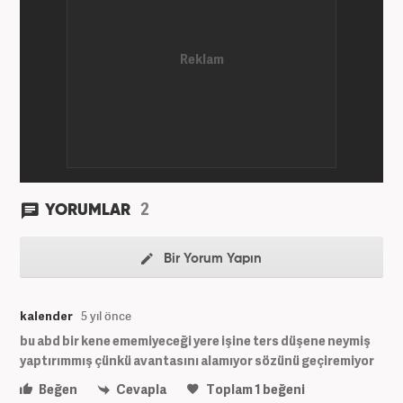
2
YORUMLAR
Bir Yorum Yapın
kalender
5 yıl önce
bu abd bir kene ememiyeceği yere işine ters düşene neymiş
yaptırımmış çünkü avantasını alamıyor sözünü geçiremiyor
Beğen
Cevapla
Toplam
1
beğeni