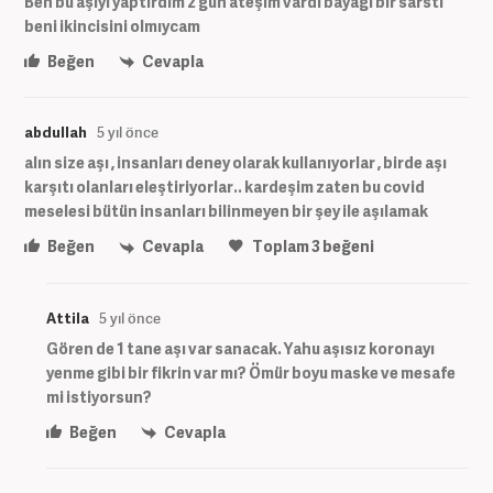
Ben bu aşıyı yaptırdım 2 gün ateşim vardı bayağı bir sarstı
beni ikincisini olmıycam
Beğen
Cevapla
abdullah
5 yıl önce
alın size aşı , insanları deney olarak kullanıyorlar , birde aşı
karşıtı olanları eleştiriyorlar.. kardeşim zaten bu covid
meselesi bütün insanları bilinmeyen bir şey ile aşılamak
Beğen
Cevapla
Toplam
3
beğeni
Attila
5 yıl önce
Gören de 1 tane aşı var sanacak. Yahu aşısız koronayı
yenme gibi bir fikrin var mı? Ömür boyu maske ve mesafe
mi istiyorsun?
Beğen
Cevapla