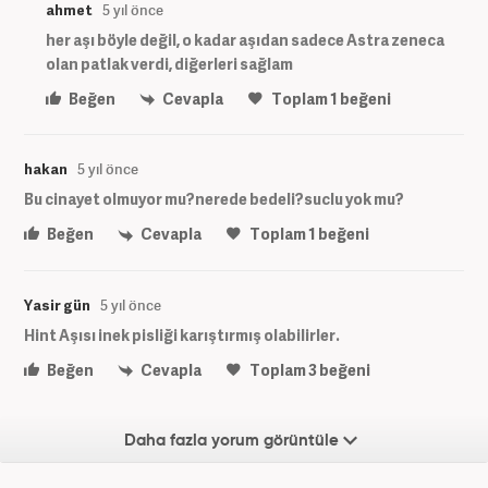
ahmet
5 yıl önce
her aşı böyle değil, o kadar aşıdan sadece Astra zeneca
olan patlak verdi, diğerleri sağlam
Beğen
Cevapla
Toplam
1
beğeni
hakan
5 yıl önce
Bu cinayet olmuyor mu?nerede bedeli?suclu yok mu?
Beğen
Cevapla
Toplam
1
beğeni
Yasir gün
5 yıl önce
Hint Aşısı inek pisliği karıştırmış olabilirler.
Beğen
Cevapla
Toplam
3
beğeni
Daha fazla yorum görüntüle