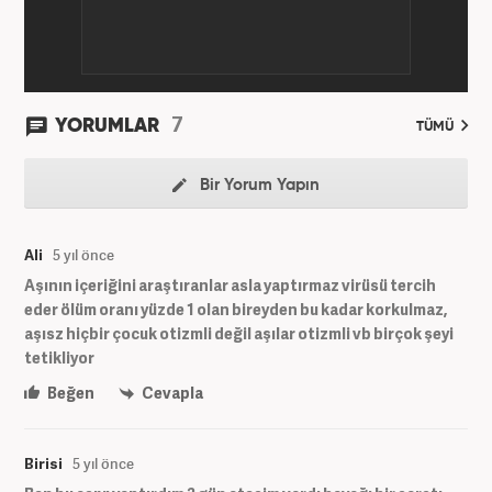
7
YORUMLAR
TÜMÜ
Bir Yorum Yapın
Ali
5 yıl önce
Aşının içeriğini araştıranlar asla yaptırmaz virüsü tercih
eder ölüm oranı yüzde 1 olan bireyden bu kadar korkulmaz,
aşısz hiçbir çocuk otizmli değil aşılar otizmli vb birçok şeyi
tetikliyor
Beğen
Cevapla
Birisi
5 yıl önce