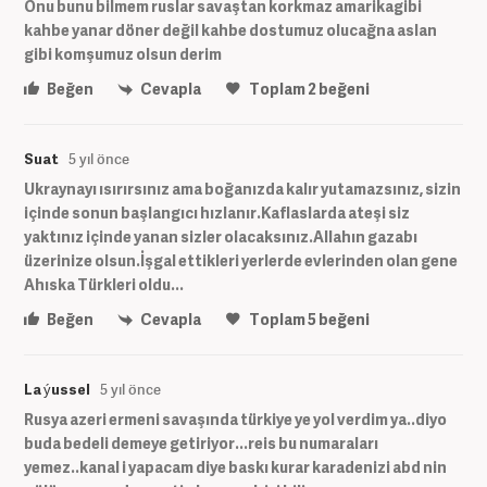
Onu bunu bilmem ruslar savaştan korkmaz amarikagibi
kahbe yanar döner değil kahbe dostumuz olucağna aslan
gibi komşumuz olsun derim
Beğen
Cevapla
Toplam
2
beğeni
Suat
5 yıl önce
Ukraynayı ısırırsınız ama boğanızda kalır yutamazsınız, sizin
içinde sonun başlangıcı hızlanır.Kaflaslarda ateşi siz
yaktınız içinde yanan sizler olacaksınız.Allahın gazabı
üzerinize olsun.İşgal ettikleri yerlerde evlerinden olan gene
Ahıska Türkleri oldu...
Beğen
Cevapla
Toplam
5
beğeni
La ýussel
5 yıl önce
Rusya azeri ermeni savaşında türkiye ye yol verdim ya..diyo
buda bedeli demeye getiriyor...reis bu numaraları
yemez..kanal i yapacam diye baskı kurar karadenizi abd nin