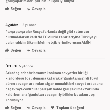
gölü yaparım der..putin bunu çok iyi biliyor...
Beğen
Cevapla
Ayyıldız lı
5 yıl önce
Parça parça olur Rusya farkında değil gibi zaten zor
durumdalar en karlı NATO olur ki zararları yine Türkiye yi
bulur rabbim ülkemi Mehmetçik lerimi korusun AMİN
Beğen
Cevapla
Öztürk
5 yıl önce
Arkadaşlar hatırlarsanız koskoca sovyetler birliği
kızılordusu tozu dumana katarak afganistana girdi 10 yıl
süren savaşın ardından afgan mucahitleri sovyet ordusunu
paçavraya cevirdiler perişan halde geri çekilmek zorunda
kaldı bunlar afganistan savaşını iyibilirler bu adam boş
konuşuyor
Beğen
Cevapla
Toplam
4
beğeni