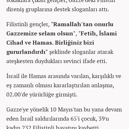
direniş gruplarına destek sloganları attı.
Filistinli gençler,
"Ramallah'tan onurlu
Gazzemize selam olsun"
,
"Fetih, İslami
Cihad ve Hamas. Birliğiniz bizi
gururlandırdı"
şeklinde sloganlar atarak
ateşkesten duydukları sevinci ifade etti.
İsrail ile Hamas arasında varılan, karşılıklı ve
eş zamanlı olması kararlaştırılan anlaşma,
02.00'de yürürlüğe girmişti.
Gazze'ye yönelik 10 Mayıs'tan bu yana devam
eden İsrail saldırılarında 65'i çocuk, 39'u
kadın 232 Filistinli hayatını kaybetti.