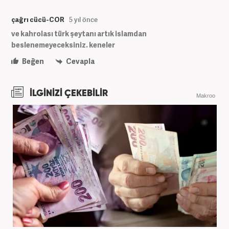
çağrı cücü-COR
5 yıl önce
ve kahrolası türk şeytanı artık islamdan
beslenemeyeceksiniz. keneler
Beğen
Cevapla
İLGİNİZİ ÇEKEBİLİR
Makroo