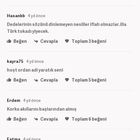
Hasanbb
4 yıl önce
Dedelerinin sözünü dinlemeyen nesiller iflah olmazlar.illa
Türk tokadı yiyecek.
Beğen
Cevapla
Toplam
3
beğeni
kayra75
4 yıl önce
hoşt ordan adi yaratık seni
Beğen
Cevapla
Toplam
5
beğeni
Erdem
4 yıl önce
Korku akıllarını başlarından almış
Beğen
Cevapla
Toplam
6
beğeni
Fatma
4 yıl önce