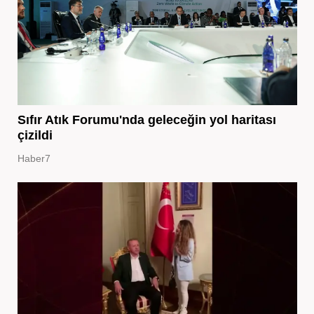
Sıfır Atık Forumu'nda geleceğin yol haritası
çizildi
Haber7