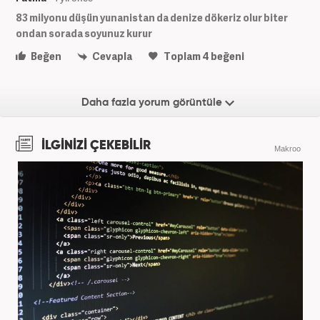
83 milyonu düşün yunanistan da denize dökeriz olur biter
ondan sorada soyunuz kurur
Beğen
Cevapla
Toplam
4
beğeni
Daha fazla yorum görüntüle
İLGİNİZİ ÇEKEBİLİR
Makroo