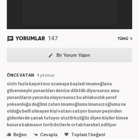
147
YORUMLAR
TÜMÜ
Bir Yorum Yapın
ÖNCE VATAN
4 yıl önce
sizin fazla kaşıntınız uzamaya başladı imamoğluna
güvenmeyin yunanlıları denize döktük diyorsunuz ama
yunanlıların yanında oluyorsunuz bu ahlaksızlık şeref
yoksunluğu değilmi zaten imamoğlumu imansızoğlumu ne
olduğu belli olmayan kişi vatanı satıyor bunun peşinden
gidenlerde çanak tutuyor atatürkçüğüz diyen kişiler kimse
kusura bakmasın terörüstlerle ortak hareket ediliyor
Beğen
Cevapla
Toplam
1
beğeni