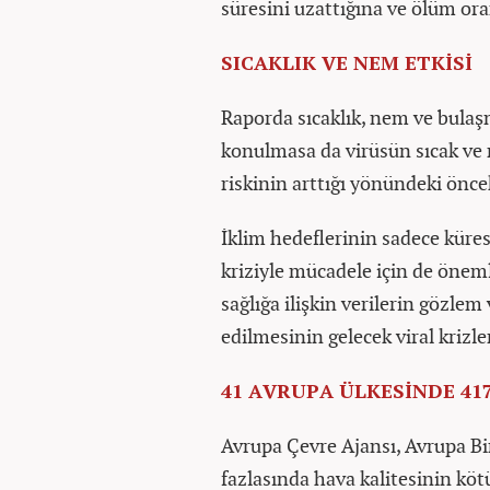
süresini uzattığına ve ölüm oran
SICAKLIK VE NEM ETKİSİ
Raporda sıcaklık, nem ve bulaş
konulmasa da virüsün sıcak ve
riskinin arttığı yönündeki önce
İklim hedeflerinin sadece küres
kriziyle mücadele için de önemli
sağlığa ilişkin verilerin gözlem
edilmesinin gelecek viral krizl
41 AVRUPA ÜLKESİNDE 41
Avrupa Çevre Ajansı, Avrupa Bir
fazlasında hava kalitesinin köt