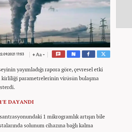
2.09.2021 17:53
eyinin yayımladığı rapora göre, çevresel etki
a kirliliği parametrelerinin virüsün bulaşma
sterdi.
1'E DAYANDI
nsantrasyonundaki 1 mikrogramlık artışın bile
talarında solunum cihazına bağlı kalma