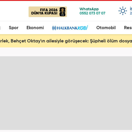
FIFA 2026
DÜNYA KUPASI
2
t
Spor
Ekonomi
Otomobil
Res
rlek, Behçet Oktay'ın ailesiyle görüşecek: Şüpheli ölüm dos