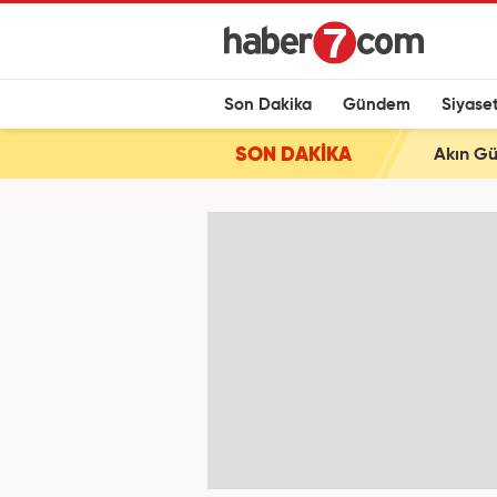
Son Dakika
Gündem
Siyase
SON DAKİKA
Akın Gü