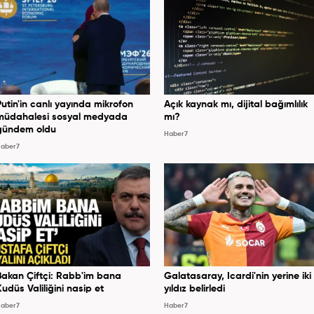
Putin'in canlı yayında mikrofon
Açık kaynak mı, dijital bağımlılık
müdahalesi sosyal medyada
mı?
gündem oldu
Haber7
aber7
Bakan Çiftçi: Rabb'im bana
Galatasaray, Icardi'nin yerine iki
Kudüs Valiliğini nasip et
yıldız belirledi
aber7
Haber7