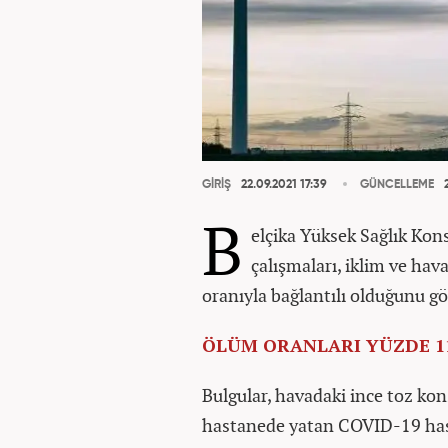
GİRİŞ
22.09.2021 17:39
GÜNCELLEME
2
B
elçika Yüksek Sağlık Kons
çalışmaları, iklim ve hav
oranıyla bağlantılı olduğunu gö
ÖLÜM ORANLARI YÜZDE 1
Bulgular, havadaki ince toz ko
hastanede yatan COVID-19 has