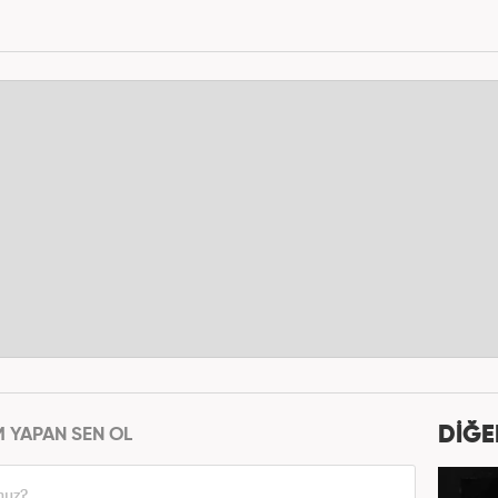
DİĞE
M YAPAN SEN OL