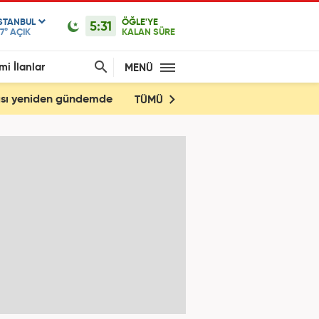
ISTANBUL
ÖĞLE'YE
5:31
7°
AÇIK
KALAN SÜRE
mi İlanlar
MENÜ
yası yeniden gündemde
TÜMÜ