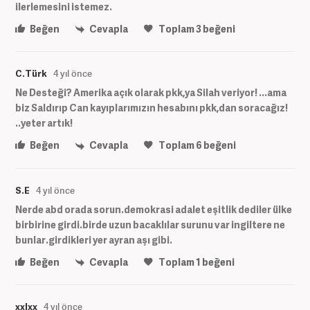
ilerlemesini istemez.
Beğen
Cevapla
Toplam
3
beğeni
C.Türk
4 yıl önce
Ne Desteği? Amerika açık olarak pkk,ya Silah veriyor! ...ama
biz Saldırıp Can kayıplarımızın hesabını pkk,dan soracağız!
..yeter artık!
Beğen
Cevapla
Toplam
6
beğeni
S.E
4 yıl önce
Nerde abd orada sorun.demokrasi adalet eşitlik dediler ülke
birbirine girdi.birde uzun bacaklılar surunu var ingiltere ne
bunlar.girdikleri yer ayran aşı gibi.
Beğen
Cevapla
Toplam
1
beğeni
xxlxx
4 yıl önce