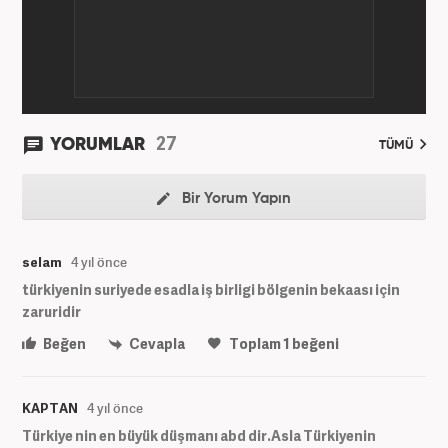
27
YORUMLAR
TÜMÜ
Bir Yorum Yapın
selam
4 yıl önce
türkiyenin suriyede esadla iş birligi bölgenin bekaası için
zaruridir
Beğen
Cevapla
Toplam
1
beğeni
KAPTAN
4 yıl önce
Türkiye nin en büyük düşmanı abd dir.Asla Türkiyenin