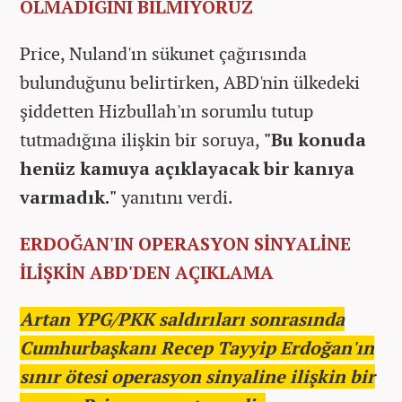
OLMADIĞINI BİLMİYORUZ
Price, Nuland'ın sükunet çağırısında
bulunduğunu belirtirken, ABD'nin ülkedeki
şiddetten Hizbullah'ın sorumlu tutup
tutmadığına ilişkin bir soruya,
"Bu konuda
henüz kamuya açıklayacak bir kanıya
varmadık."
yanıtını verdi.
ERDOĞAN'IN OPERASYON SİNYALİNE
İLİŞKİN ABD'DEN AÇIKLAMA
Artan YPG/PKK saldırıları sonrasında
Cumhurbaşkanı Recep Tayyip Erdoğan'ın
sınır ötesi operasyon sinyaline ilişkin bir