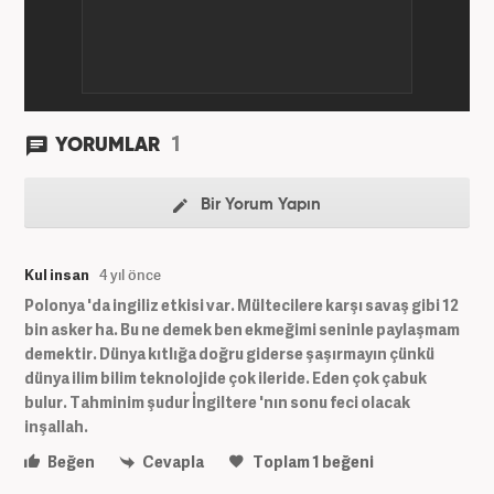
1
YORUMLAR
Bir Yorum Yapın
Kul insan
4 yıl önce
Polonya 'da ingiliz etkisi var. Mültecilere karşı savaş gibi 12
bin asker ha. Bu ne demek ben ekmeğimi seninle paylaşmam
demektir. Dünya kıtlığa doğru giderse şaşırmayın çünkü
dünya ilim bilim teknolojide çok ileride. Eden çok çabuk
bulur. Tahminim şudur İngiltere 'nın sonu feci olacak
inşallah.
Beğen
Cevapla
Toplam
1
beğeni