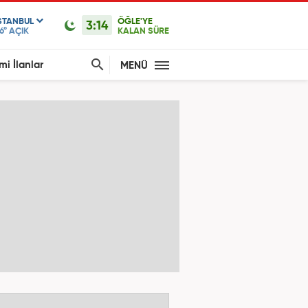
STANBUL
ÖĞLE'YE
3:14
6°
AÇIK
KALAN SÜRE
mi İlanlar
MENÜ