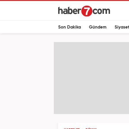
Son Dakika
Gündem
Siyase