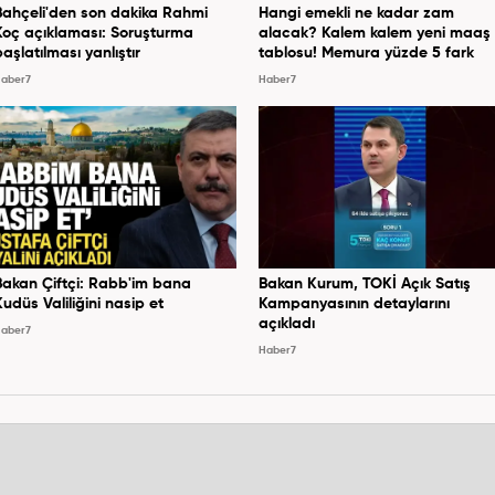
Bahçeli'den son dakika Rahmi
Hangi emekli ne kadar zam
Koç açıklaması: Soruşturma
alacak? Kalem kalem yeni maaş
başlatılması yanlıştır
tablosu! Memura yüzde 5 fark
aber7
Haber7
Bakan Çiftçi: Rabb'im bana
Bakan Kurum, TOKİ Açık Satış
Kudüs Valiliğini nasip et
Kampanyasının detaylarını
açıkladı
aber7
Haber7