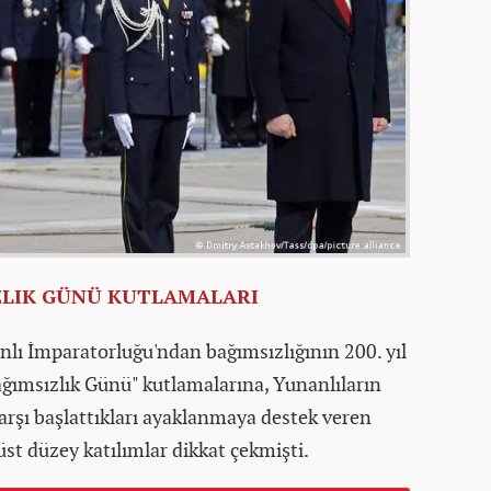
ZLIK GÜNÜ KUTLAMALARI
lı İmparatorluğu'ndan bağımsızlığının 200. yıl
ğımsızlık Günü" kutlamalarına, Yunanlıların
rşı başlattıkları ayaklanmaya destek veren
üst düzey katılımlar dikkat çekmişti.