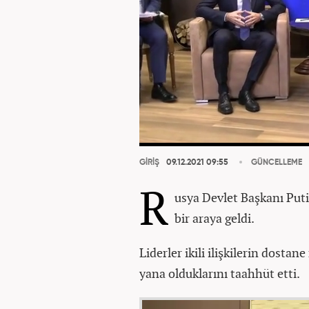
GİRİŞ
09.12.2021 09:55
GÜNCELLEME
R
usya Devlet Başkanı Puti
bir araya geldi.
Liderler ikili ilişkilerin dostane
yana olduklarını taahhüt etti.