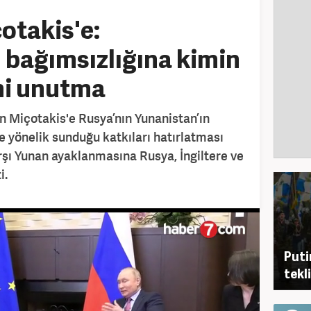
otakis'e:
 bağımsızlığına kimin
ni unutma
n Miçotakis'e Rusya’nın Yunanistan’ın
e yönelik sunduğu katkıları hatırlatması
rşı Yunan ayaklanmasına Rusya, İngiltere ve
i.
Puti
tekl