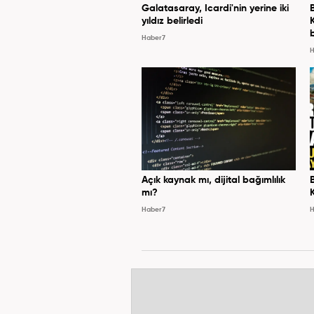
Galatasaray, Icardi'nin yerine iki
yıldız belirledi
Haber7
H
Açık kaynak mı, dijital bağımlılık
mı?
Haber7
H