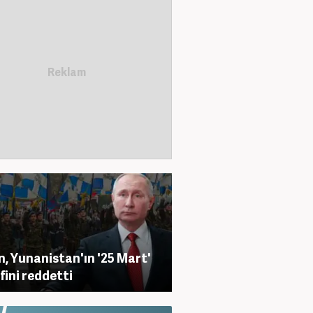
n, Yunanistan'ın '25 Mart'
ifini reddetti