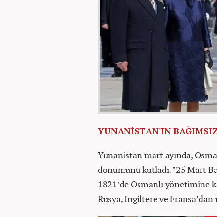
YUNANİSTAN'IN BAĞIMSI
Yunanistan mart ayında, Osman
dönümünü kutladı. "25 Mart Ba
1821’de Osmanlı yönetimine ka
Rusya, İngiltere ve Fransa’dan 