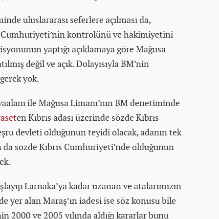
de uluslararası seferlere açılması da,
s Cumhuriyeti’nin kontrolünü ve hakimiyetini
misyonunun yaptığı açıklamaya göre Mağusa
tılmış değil ve açık. Dolayısıyla BM’nin
 gerek yok.
vaalanı ile Mağusa Limanı’nın BM denetiminde
yaset
en Kıbrıs adası üzerinde sözde Kıbrıs
ru devleti olduğunun teyidi olacak, adanın tek
 da sözde Kıbrıs Cumhuriyeti’nde olduğunun
cek.
şlayıp Larnaka’ya kadar uzanan ve atalarımızın
de yer alan Maraş’ın iadesi ise söz konusu bile
n 2000 ve 2005 yılında aldığı kararlar bunu