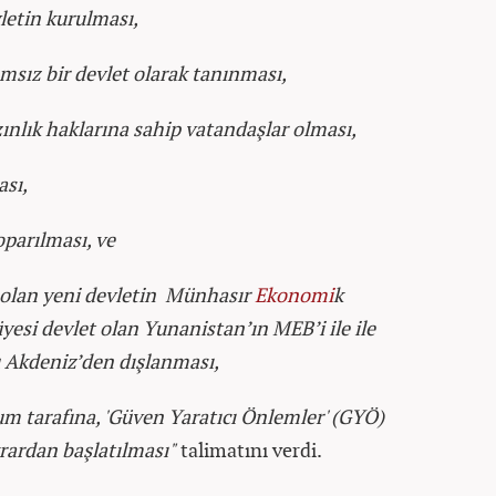
vletin kurulması,
msız bir devlet olarak tanınması,
azınlık haklarına sahip vatandaşlar olması,
ası,
oparılması, ve
 olan yeni devletin Münhasır
Ekonomi
k
yesi devlet olan Yunanistan’ın MEB’i ile ile
u Akdeniz’den dışlanması,
um tarafına, 'Güven Yaratıcı Önlemler' (GYÖ)
rardan başlatılması"
talimatını verdi.