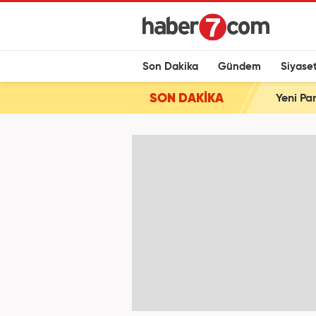
Son Dakika
Gündem
Siyase
SON DAKİKA
Yeni Par