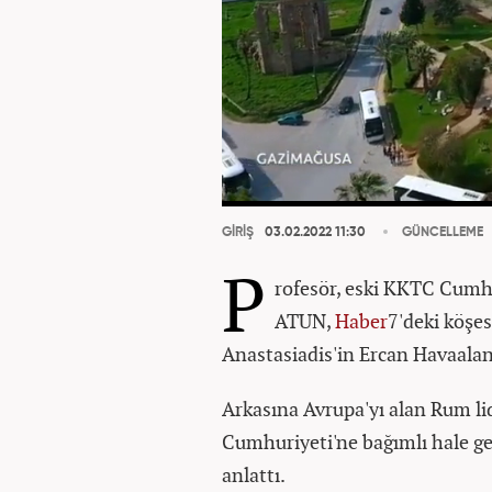
GİRİŞ
03.02.2022 11:30
GÜNCELLEME
P
rofesör, eski KKTC Cum
ATUN,
Haber
7'deki köşes
Anastasiadis'in Ercan Havaalan
Arkasına Avrupa'yı alan Rum lid
Cumhuriyeti'ne bağımlı hale get
anlattı.