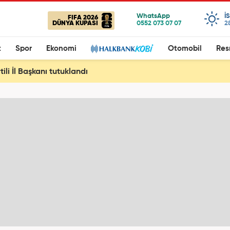
I
FIFA 2026
DÜNYA KUPASI
2
t
Spor
Ekonomi
Otomobil
Res
tili İl Başkanı tutuklandı