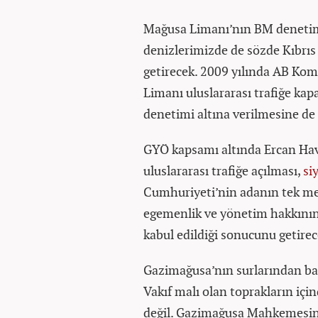
Mağusa Limanı’nın BM denetimin
denizlerimizde de sözde Kıbrı
getirecek. 2009 yılında AB Ko
Limanı uluslararası trafiğe kapa
denetimi altına verilmesine de
GYÖ kapsamı altında Ercan Ha
uluslararası trafiğe açılması,
si
Cumhuriyeti’nin adanın tek meş
egemenlik ve yönetim hakkının
kabul edildiği sonucunu getire
Gazimağusa’nın surlarından ba
Vakıf malı olan toprakların için
değil. Gazimağusa Mahkemesini