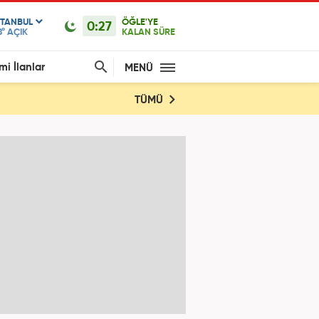
STANBUL
ÖĞLE'YE
0:27
8°
AÇIK
KALAN SÜRE
mi İlanlar
MENÜ
TÜMÜ