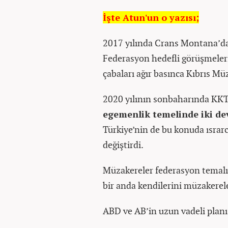
İşte Atun'un o yazısı;
2017 yılında Crans Montana’d
Federasyon hedefli görüşmeler
çabaları ağır basınca Kıbrıs M
2020 yılının sonbaharında KKT
egemenlik temelinde iki de
Türkiye’nin de bu konuda ısrarc
değiştirdi.
Müzakereler federasyon temalı
bir anda kendilerini müzakere
ABD ve AB’in uzun vadeli planı