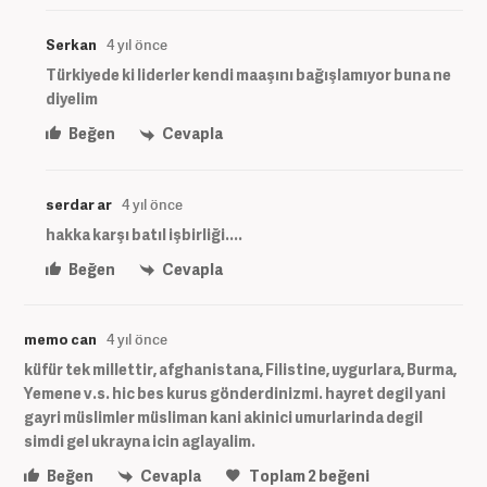
Serkan
4 yıl önce
Türkiyede ki liderler kendi maaşını bağışlamıyor buna ne
diyelim
Beğen
Cevapla
serdar ar
4 yıl önce
hakka karşı batıl işbirliği....
Beğen
Cevapla
memo can
4 yıl önce
küfür tek millettir, afghanistana, Filistine, uygurlara, Burma,
Yemene v.s. hic bes kurus gönderdinizmi. hayret degil yani
gayri müslimler müsliman kani akinici umurlarinda degil
simdi gel ukrayna icin aglayalim.
Beğen
Cevapla
Toplam
2
beğeni