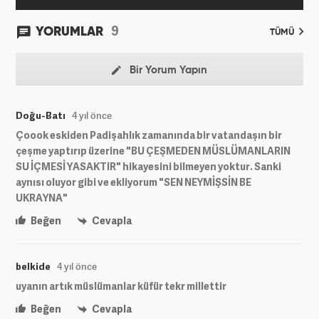
9
YORUMLAR
TÜMÜ
Bir Yorum Yapın
Doğu-Batı
4 yıl önce
Çoook eskiden Padişahlık zamanında bir vatandaşın bir
çeşme yaptırıp üzerine "BU ÇEŞMEDEN MÜSLÜMANLARIN
SU İÇMESİ YASAKTIR" hikayesini bilmeyen yoktur. Sanki
aynısı oluyor gibi ve ekliyorum "SEN NEYMİŞSİN BE
UKRAYNA"
Beğen
Cevapla
belkide
4 yıl önce
uyanın artık müslümanlar küfür tekr millettir
Beğen
Cevapla