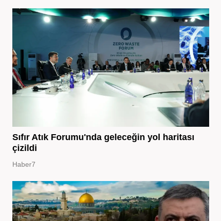
Sıfır Atık Forumu'nda geleceğin yol haritası
çizildi
Haber7