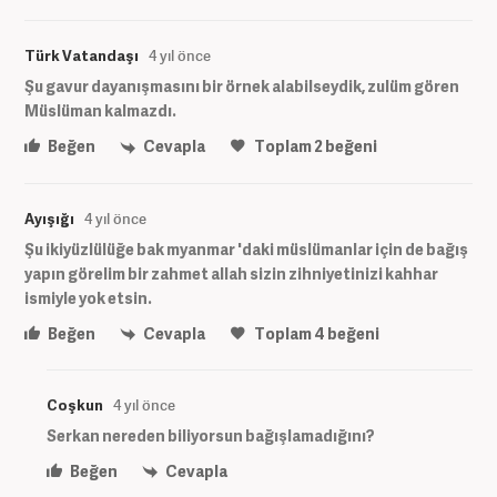
Türk Vatandaşı
4 yıl önce
Şu gavur dayanışmasını bir örnek alabilseydik, zulüm gören
Müslüman kalmazdı.
Beğen
Cevapla
Toplam
2
beğeni
Ayışığı
4 yıl önce
Şu ikiyüzlülüğe bak myanmar 'daki müslümanlar için de bağış
yapın görelim bir zahmet allah sizin zihniyetinizi kahhar
ismiyle yok etsin.
Beğen
Cevapla
Toplam
4
beğeni
Coşkun
4 yıl önce
Serkan nereden biliyorsun bağışlamadığını?
Beğen
Cevapla