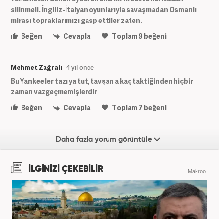
silinmeli. İngiliz-İtalyan oyunlarıyla savaşmadan Osmanlı
mirası topraklarımızı gasp ettiler zaten.
Beğen
Cevapla
Toplam
9
beğeni
Mehmet Zağralı
4 yıl önce
Bu Yankee ler tazı ya tut, tavşan a kaç taktiğinden hiçbir
zaman vazgeçmemişlerdir
Beğen
Cevapla
Toplam
7
beğeni
Daha fazla yorum görüntüle
İLGİNİZİ ÇEKEBİLİR
Makroo