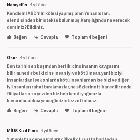
Namyelüs
4 yıl önce
Kendisini ABD'nin kölesi yapmış olan Yunanistan,
efendisinden bir istekte bulunmuş.Karşılığında ne verecek
dersiniz?Bildiniz.
Beğen
Cevapla
Toplam
4
beğeni
Okur
4 yıl önce
Ben tarihin en başından beri iki cins insanın kavgasını
bilirim,nedir bu iki cins insan iyi ve kötü insan,yani biz iyi
insanlardan isek onlarda kötü insanlardan ise bizi ve diğer
iyi insanları rahat bırakmazlar,ne sözlerine itibar edilir nede
fiiliyatlarına o yüzden biz hep kendi yağımızla
kavurulmadıkca yemeğimizin lezzeti olmaz.
Beğen
Cevapla
Toplam
8
beğeni
MİUS Kızıl Elma
4 yıl önce
Yunanistan denen uyduruk ülke ilk fırsatta haritadan