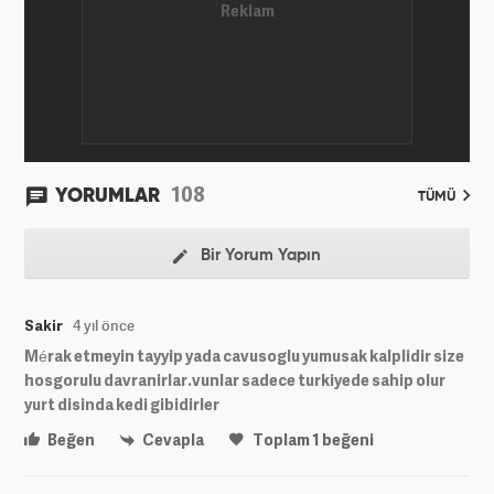
108
YORUMLAR
TÜMÜ
Bir Yorum Yapın
Sakir
4 yıl önce
Mérak etmeyin tayyip yada cavusoglu yumusak kalplidir size
hosgorulu davranirlar.vunlar sadece turkiyede sahip olur
yurt disinda kedi gibidirler
Beğen
Cevapla
Toplam
1
beğeni