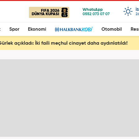
I
FIFA 2026
DÜNYA KUPASI
2
t
Spor
Ekonomi
Otomobil
Res
rlek açıkladı: İki faili meçhul cinayet daha aydınlatıldı!