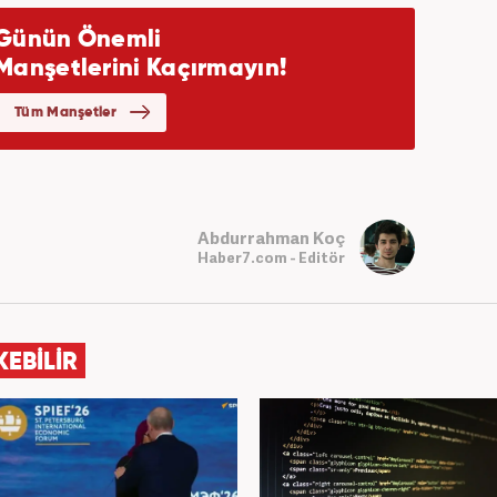
Abdurrahman Koç
Haber7.com - Editör
KEBİLİR