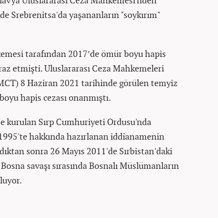
oslavya Uluslararası Ceza Mahkemesi'nden
nde Srebrenitsa'da yaşananların "soykırım"
kemesi tarafından 2017’de ömür boyu hapis
tiraz etmişti. Uluslararası Ceza Mahkemeleri
MCT) 8 Haziran 2021 tarihinde görülen temyiz
boyu hapis cezası onanmıştı.
te kurulan Sırp Cumhuriyeti Ordusu'nda
1995'te hakkında hazırlanan iddianamenin
dıktan sonra 26 Mayıs 2011'de Sırbistan'daki
, Bosna savaşı sırasında Bosnalı Müslümanların
luyor.