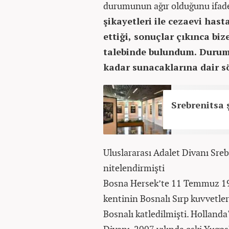
durumunun ağır olduğunu ifad
şikayetleri ile cezaevi has
ettiği, sonuçlar çıkınca biz
talebinde bulundum. Durum 
kadar sunacaklarına dair s
Srebrenitsa ş
Uluslararası Adalet Divanı Sreb
nitelendirmişti
Bosna Hersek’te 11 Temmuz 19
kentinin Bosnalı Sırp kuvvetler
Bosnalı katledilmişti. Hollanda