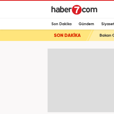
Son Dakika
Gündem
Siyase
SON DAKİKA
Bakan Gü