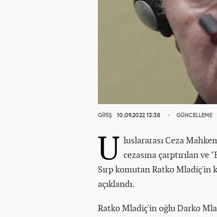
GİRİŞ
10.09.2022 13:38
GÜNCELLEME
U
luslararası Ceza Mahke
cezasına çarptırılan ve 
Sırp komutan Ratko Mladiç'in k
açıklandı.
Ratko Mladiç'in oğlu Darko Mla