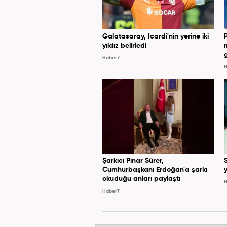
Galatasaray, Icardi'nin yerine iki
yıldız belirledi
Haber7
H
Şarkıcı Pınar Sürer,
Cumhurbaşkanı Erdoğan'a şarkı
y
okuduğu anları paylaştı
H
Haber7