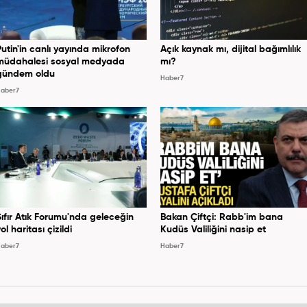
Putin'in canlı yayında mikrofon
Açık kaynak mı, dijital bağımlılık
müdahalesi sosyal medyada
mı?
gündem oldu
Haber7
aber7
Sıfır Atık Forumu'nda geleceğin
Bakan Çiftçi: Rabb'im bana
ol haritası çizildi
Kudüs Valiliğini nasip et
aber7
Haber7