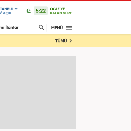
STANBUL
ÖĞLE'YE
5:22
6°
AÇIK
KALAN SÜRE
mi İlanlar
MENÜ
TÜMÜ