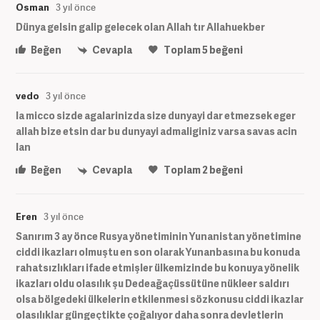
Osman
3 yıl önce
Dünya gelsin galip gelecek olan Allah tır Allahuekber
Beğen
Cevapla
Toplam
5
beğeni
vedo
3 yıl önce
la micco sizde agalarinizda size dunyayi dar etmezsek eger
allah bize etsin dar bu dunyayi admaliginiz varsa savas acin
lan
Beğen
Cevapla
Toplam
2
beğeni
Eren
3 yıl önce
Sanırım 3 ay önce Rusya yönetiminin Yunanistan yönetimine
ciddi ikazları olmuştu en son olarak Yunanbasına bu konuda
rahatsızlıkları ifade etmişler ülkemizinde bu konuya yönelik
ikazları oldu olasılık şu Dedeağaçüssütüne nükleer saldırı
olsa bölgedeki ülkelerin etkilenmesi sözkonusu ciddi ikazlar
olasılıklar güngeçtikte çoğalıyor daha sonra devletlerin