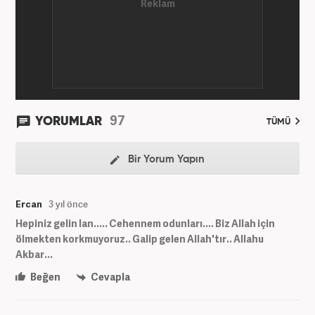
97
YORUMLAR
TÜMÜ
Bir Yorum Yapın
Ercan
3 yıl önce
Hepiniz gelin lan..... Cehennem odunları.... Biz Allah için
ölmekten korkmuyoruz.. Galip gelen Allah'tır.. Allahu
Akbar...
Beğen
Cevapla