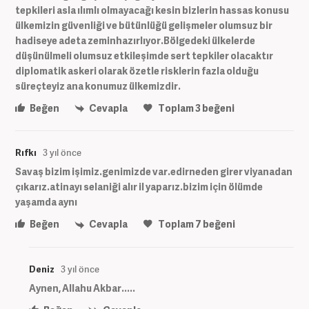
tepkileri asla ılımlı olmayacağı kesin bizlerin hassas konusu
ülkemizin güvenliği ve bütünlüğü gelişmeler olumsuz bir
hadiseye adeta zeminhazırlıyor.Bölgedeki ülkelerde
düşünülmeli olumsuz etkileşimde sert tepkiler olacaktır
diplomatik askeri olarak özetle risklerin fazla olduğu
süreçteyiz ana konumuz ülkemizdir.
Beğen
Cevapla
Toplam
3
beğeni
Rıfkı
3 yıl önce
Savaş bizim işimiz.genimizde var.edirneden girer viyanadan
çıkarız.atinayı selaniği alır il yaparız.bizim için ölümde
yaşamda aynı
Beğen
Cevapla
Toplam
7
beğeni
Deniz
3 yıl önce
Aynen, Allahu Akbar.....