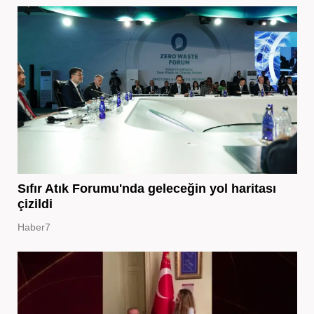
Sıfır Atık Forumu'nda geleceğin yol haritası
çizildi
Haber7