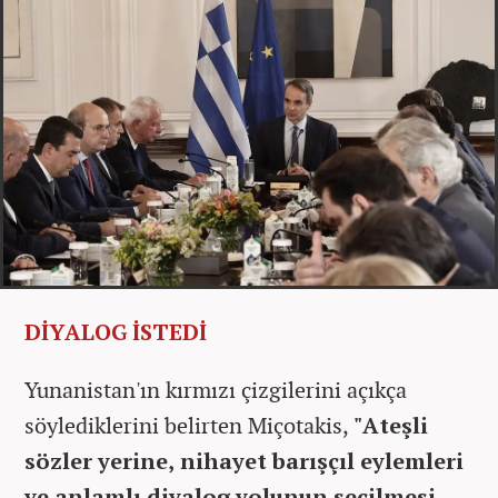
DİYALOG İSTEDİ
Yunanistan'ın kırmızı çizgilerini açıkça
söylediklerini belirten Miçotakis,
"Ateşli
sözler yerine, nihayet barışçıl eylemleri
ve anlamlı diyalog yolunun seçilmesi