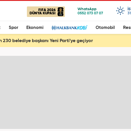
I
FIFA 2026
DÜNYA KUPASI
31
t
Spor
Ekonomi
Otomobil
Res
 230 belediye başkanı Yeni Parti'ye geçiyor