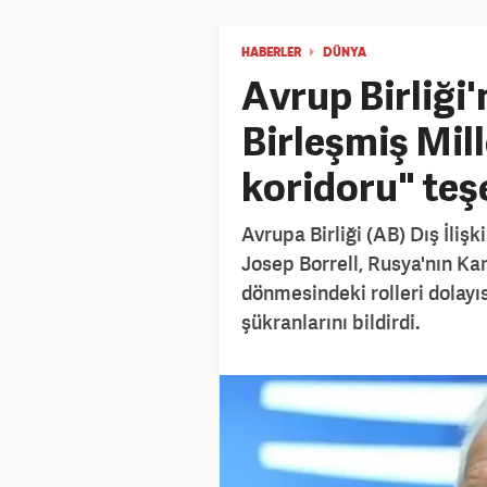
HABERLER
DÜNYA
Avrup Birliği
Birleşmiş Mill
koridoru" te
Avrupa Birliği (AB) Dış İlişk
Josep Borrell, Rusya'nın Ka
dönmesindeki rolleri dolayıs
şükranlarını bildirdi.