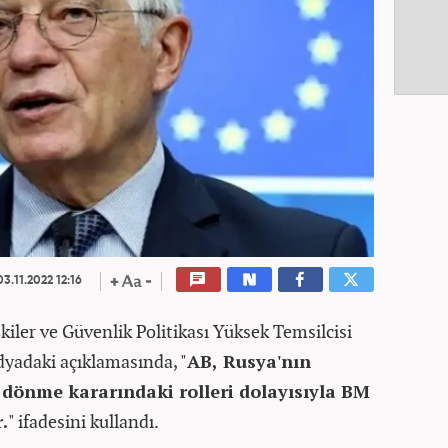
3.11.2022 12:16
işkiler ve Güvenlik Politikası Yüksek Temsilcisi
dyadaki açıklamasında, "
AB, Rusya'nın
 dönme kararındaki rolleri dolayısıyla BM
.
" ifadesini kullandı.