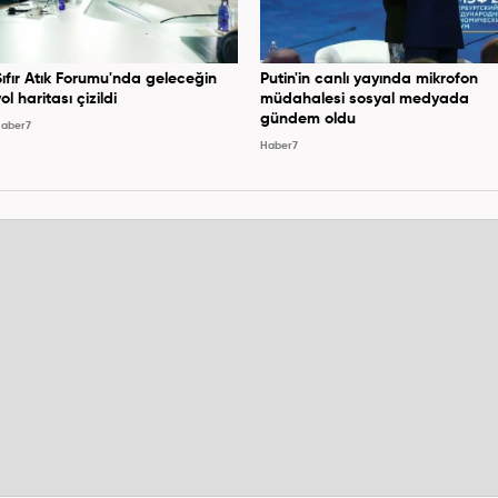
Sıfır Atık Forumu'nda geleceğin
Putin'in canlı yayında mikrofon
ol haritası çizildi
müdahalesi sosyal medyada
gündem oldu
aber7
Haber7