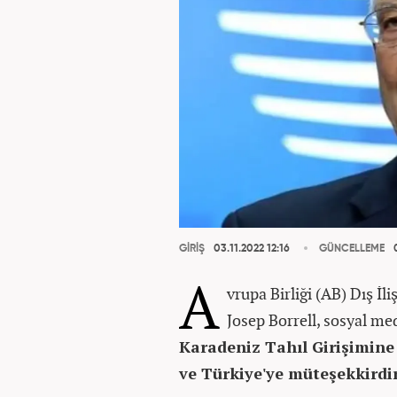
GİRİŞ
03.11.2022 12:16
GÜNCELLEME
0
A
vrupa Birliği (AB) Dış İl
Josep Borrell, sosyal me
Karadeniz Tahıl Girişimine
ve Türkiye'ye müteşekkirdir