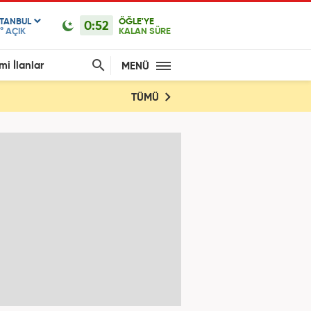
STANBUL
ÖĞLE'YE
0:52
°
AÇIK
KALAN SÜRE
mi İlanlar
MENÜ
TÜMÜ