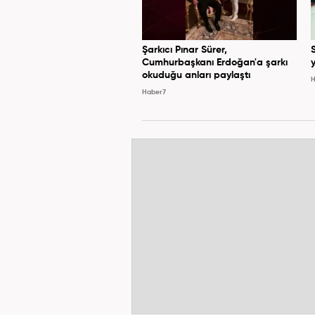
Şarkıcı Pınar Sürer,
Cumhurbaşkanı Erdoğan'a şarkı
y
okuduğu anları paylaştı
H
Haber7