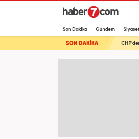
Son Dakika
Gündem
Siyase
SON DAKİKA
CHP'den