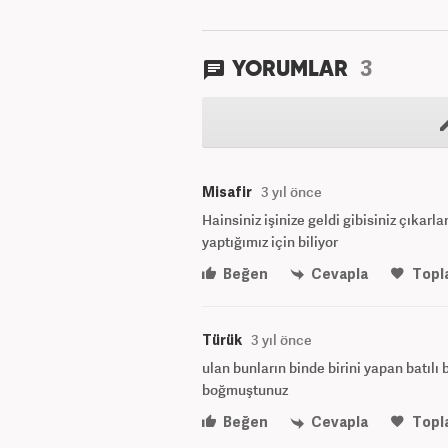
3
YORUMLAR
Misafir
3 yıl önce
Hainsiniz işinize geldi gibisiniz çıkar
yaptığımız için biliyor
Beğen
Cevapla
Topl
Türük
3 yıl önce
ulan bunların binde birini yapan batılı 
boğmuştunuz
Beğen
Cevapla
Topl