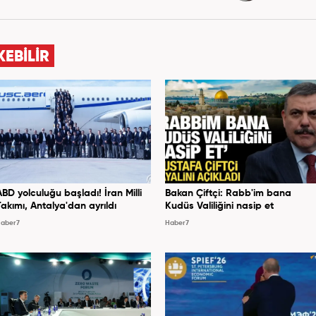
KEBİLİR
ABD yolculuğu başladı! İran Milli
Bakan Çiftçi: Rabb'im bana
Takımı, Antalya'dan ayrıldı
Kudüs Valiliğini nasip et
aber7
Haber7