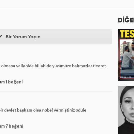
DİĞE
Bir Yorum Yapın
lar olmasa vallahide billahide yüzümüze bakmazlar ticaret
am
1
beğeni
bir devlet başkanı olsa nobel vermiştiniz ödüle
am
7
beğeni