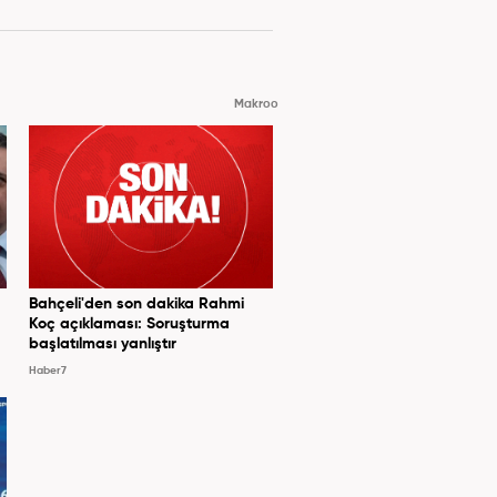
Makroo
Bahçeli'den son dakika Rahmi
Koç açıklaması: Soruşturma
başlatılması yanlıştır
Haber7