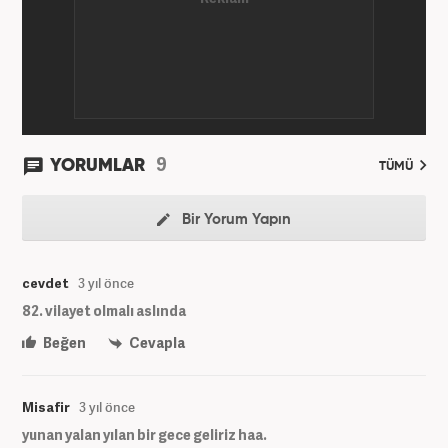
9
YORUMLAR
TÜMÜ
Bir Yorum Yapın
cevdet
3 yıl önce
82. vilayet olmalı aslında
Beğen
Cevapla
Misafir
3 yıl önce
yunan yalan yılan bir gece geliriz haa.