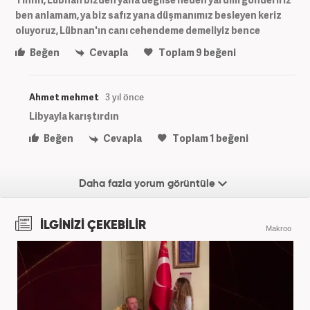
ben anlamam, ya biz safız yana düşmanımız besleyen keriz
oluyoruz, Lübnan'ın canı cehendeme demeliyiz bence
Beğen
Cevapla
Toplam
9
beğeni
Ahmet mehmet
3 yıl önce
Libyayla karıştırdın
Beğen
Cevapla
Toplam
1
beğeni
Daha fazla yorum görüntüle
İLGİNİZİ ÇEKEBİLİR
Makroo