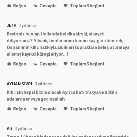
Beğen
Cevapla
Toplam
3
beğeni
Jk 19
3 yıl önce
Beyin siz bunlar. Hollanda belcika kim ki, sikayet
ddiyorsun..? Alismiş bunlar onun bunun kayigina binerek,
Osnanlının kılic hakkiyla aldıkları topraklara beleş oturmaya
alismış kayıkci küregi ariyor...!
Beğen
Cevapla
Toplam
3
beğeni
AYHAN SİVRİ
3 yıl önce
Kibrisin hepsi bizim olacak Ayrıca batı trakya ve bütün
adalarda er veya geçinsallah
Beğen
Cevapla
Toplam
3
beğeni
Ali
3 yıl önce
Tınnn, Lübnan bizden yana değilse neden yardım göndeririz