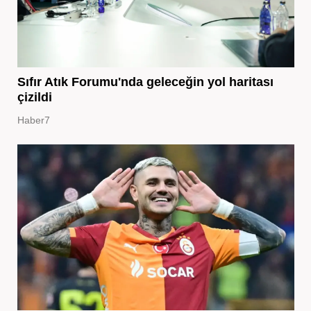
Sıfır Atık Forumu'nda geleceğin yol haritası
çizildi
Haber7