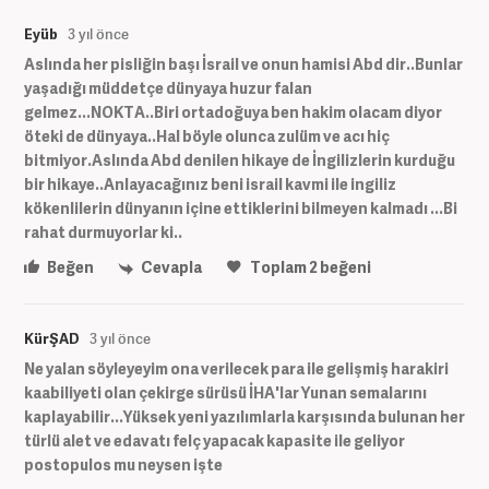
Eyüb
3 yıl önce
Aslında her pisliğin başı İsrail ve onun hamisi Abd dir..Bunlar
yaşadığı müddetçe dünyaya huzur falan
gelmez...NOKTA..Biri ortadoğuya ben hakim olacam diyor
öteki de dünyaya..Hal böyle olunca zulüm ve acı hiç
bitmiyor.Aslında Abd denilen hikaye de İngilizlerin kurduğu
bir hikaye..Anlayacağınız beni israil kavmi ile ingiliz
kökenlilerin dünyanın içine ettiklerini bilmeyen kalmadı ...Bi
rahat durmuyorlar ki..
Beğen
Cevapla
Toplam
2
beğeni
KürŞAD
3 yıl önce
Ne yalan söyleyeyim ona verilecek para ile gelişmiş harakiri
kaabiliyeti olan çekirge sürüsü İHA'lar Yunan semalarını
kaplayabilir...Yüksek yeni yazılımlarla karşısında bulunan her
türlü alet ve edavatı felç yapacak kapasite ile geliyor
postopulos mu neysen işte