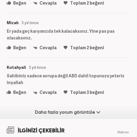
Beğen
Cevapla
Toplam
2
beğeni
Mizah
3 yıl önce
Er yada geç karşımızda tek kalacaksınız. Yine pas pas
olacaksınız.
Beğen
Cevapla
Toplam
2
beğeni
Kutahyali
3 yıl önce
Sahibiniz sadece avrupa değil ABD dahil topunuzu yeteriz
inşallah
Beğen
Cevapla
Toplam
3
beğeni
Daha fazla yorum görüntüle
İLGİNİZİ ÇEKEBİLİR
Makroo