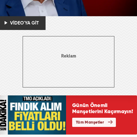
VİDEO'YA GİT