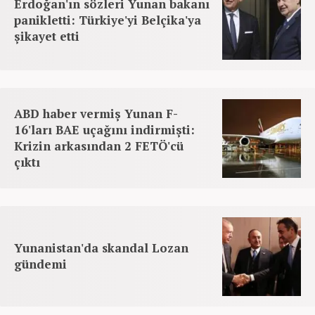
Erdoğan'ın sözleri Yunan bakanı
panikletti: Türkiye'yi Belçika'ya
şikayet etti
ABD haber vermiş Yunan F-
16'ları BAE uçağını indirmişti:
Krizin arkasından 2 FETÖ'cü
çıktı
Yunanistan'da skandal Lozan
gündemi