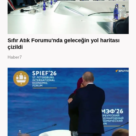
Sıfır Atık Forumu'nda geleceğin yol haritası
çizildi
Haber7