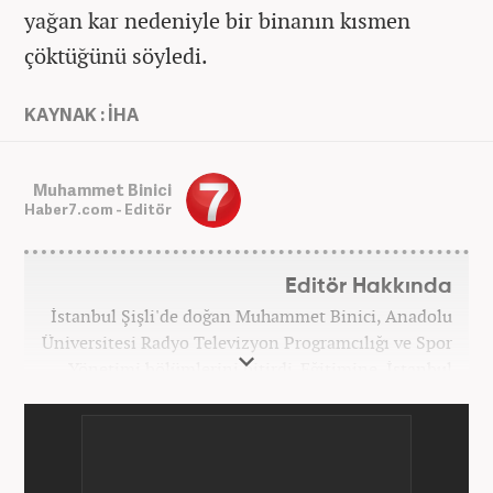
yağan kar nedeniyle bir binanın kısmen
çöktüğünü söyledi.
KAYNAK : İHA
Muhammet Binici
Haber7.com - Editör
Editör Hakkında
İstanbul Şişli'de doğan Muhammet Binici, Anadolu
Üniversitesi Radyo Televizyon Programcılığı ve Spor
Yönetimi bölümlerini bitirdi. Eğitimine, İstanbul
Üniversitesi Halkla İlişkiler bölümünde devam
etmektedir. Gazeteciliğe 2012 yılında yerel haber
siteleri ve yerel gazetelerde başladı. Gündem,
Magazin alanlarında editör-muhabirlik yaptı. 2016