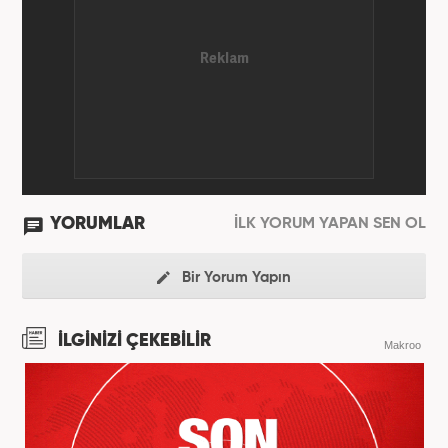
yılında Yeni Akit Gazetesi'nde bir yıl muhabirlik
yaptıktan sonra, 2020 Eylül itibariyle Haber7'de
'Gündem Editörü' olarak görevine devam
etmektedir.
YORUMLAR
İLK YORUM YAPAN SEN OL
Bir Yorum Yapın
İLGİNİZİ ÇEKEBİLİR
Makroo