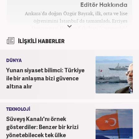
Editör Hakkında
Ankara'da doğan Özgür Bayrak, ilk, orta ve lise
öğrenimini İstanbul'da tamamladı. Erciyes
Üniversitesi İletişim Fakültesi "Gazetecilik"
bölümünden mezun oldu. Üniversite döneminde
İLİŞKİLİ HABERLER
çeşitli yerel gazetelerde muhabir ve editör olarak
görev aldı. Star.com'da internet editörü olarak
stajını tamamladıktan sonra Medya Takip
DÜNYA
Merkezi'nde 3 yıl boyunca Gündem, Siyaset, Spor,
Yunan siyaset bilimci: Türkiye
Ekonomi kategorilerinde haber ve SEO içerikleriyle
ile bir anlaşma bizi güvence
birlikte galeri ve video hazırladı. 2019'un Şubat
altına alır
ayından bu yana ise Haber7.com'da Gündem Editörü
olarak habercilik kariyerine devam etmektedir.
TEKNOLOJİ
Süveyş Kanalı'nı örnek
gösterdiler: Benzer bir krizi
yönetebilecek tek ülke