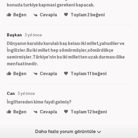
konuda turkiye kapmasi gerekeni kapacak.
Beğen
Cevapla
Toplam
2
beğeni
Başkan
3 yıl önce
Dünyanın kuruldu kurulalı baş belası iki millet,yahudiler ve
İngilizler.Bu iki millet hep sömürmüşler,sömürdükçe
semirmişler.Türkiye’nin bu iki milletten uzak durması ülke
menfaatinedir.
Beğen
Cevapla
Toplam
11
beğeni
Can
3 yıl önce
İngiltereden kime faydi gelmiş?
Beğen
Cevapla
Toplam
12
beğeni
Daha fazla yorum görüntüle