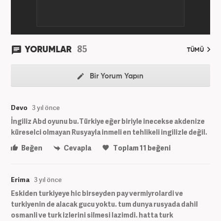
85
YORUMLAR
TÜMÜ
Bir Yorum Yapın
Devo
3 yıl önce
İngiliz Abd oyunu bu.Türkiye eğer biriyle inecekse akdenize
küreselci olmayan Rusyayla inmeli en tehlikeli ingilizle değil.
Beğen
Cevapla
Toplam
11
beğeni
Erima
3 yıl önce
Eskiden turkiyeye hic birseyden pay vermiyrolardi ve
turkiyenin de alacak gucu yoktu. tum dunya rusyada dahil
osmanli ve turk izlerini silmesi lazimdi. hatta turk