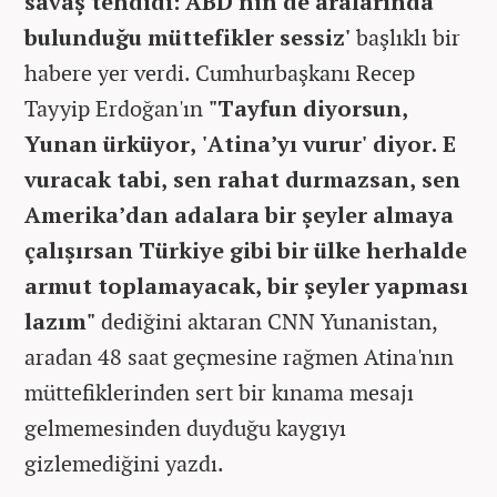
savaş tehdidi: ABD'nin de aralarında
bulunduğu müttefikler sessiz'
başlıklı bir
habere yer verdi. Cumhurbaşkanı Recep
Tayyip Erdoğan'ın
"Tayfun diyorsun,
Yunan ürküyor, 'Atina’yı vurur' diyor. E
vuracak tabi, sen rahat durmazsan, sen
Amerika’dan adalara bir şeyler almaya
çalışırsan Türkiye gibi bir ülke herhalde
armut toplamayacak, bir şeyler yapması
lazım"
dediğini aktaran CNN Yunanistan,
aradan 48 saat geçmesine rağmen Atina'nın
müttefiklerinden sert bir kınama mesajı
gelmemesinden duyduğu kaygıyı
gizlemediğini yazdı.