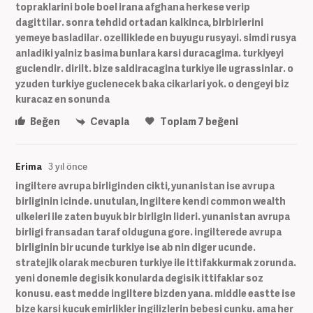
topraklarini bole boel irana afghana herkese verip
dagittilar. sonra tehdid ortadan kalkinca, birbirlerini
yemeye basladilar. ozelliklede en buyugu rusyayi. simdi rusya
anladiki yalniz basima bunlara karsi duracagima. turkiyeyi
guclendir. dirilt. bize saldiracagina turkiye ile ugrassinlar. o
yzuden turkiye guclenecek baka cikarlari yok. o dengeyi biz
kuracaz en sonunda
Beğen
Cevapla
Toplam
7
beğeni
Erima
3 yıl önce
ingiltere avrupa birliginden cikti, yunanistan ise avrupa
birliginin icinde. unutulan, ingiltere kendi common wealth
ulkeleri ile zaten buyuk bir birligin lideri. yunanistan avrupa
birligi fransadan taraf olduguna gore. ingilterede avrupa
birliginin bir ucunde turkiye ise ab nin diger ucunde.
stratejik olarak mecburen turkiye ile ittifakkurmak zorunda.
yeni donemle degisik konularda degisik ittifaklar soz
konusu. east medde ingiltere bizden yana. middle eastte ise
bize karsi kucuk emirlikler ingilizlerin bebesi cunku. ama her