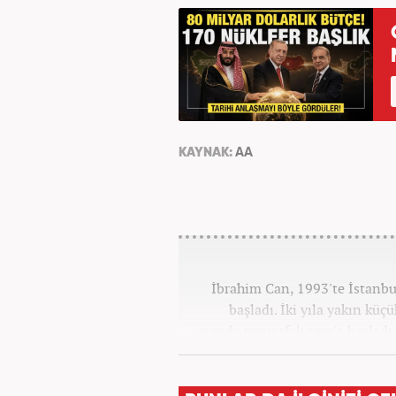
KAYNAK:
AA
İbrahim Can, 1993'te İstanbul
başladı. İki yıla yakın küç
ayında yenisafak.com'a başladı.
Hayat, Dünya, Spor ve Video k
yaptı. Son olarak Ana Say
Gündem Editörü olarak görev