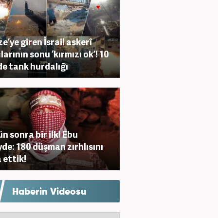
e’ye giren İsrail askerî
larının sonu ‘kırmızı ok’! 10
e tank hurdalığı
ün sonra bir ilk! Ebu
de: 180 düşman zırhlısını
 ettik!
Haberin Videosu