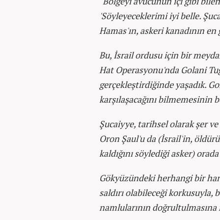
"Bölgeyi avucunun içi gibi bilen
'Söyleyeceklerimi iyi belle. Şuc
Hamas'ın, askeri kanadının en g
Bu, İsrail ordusu için bir mey
Hat Operasyonu'nda Golani Tuga
gerçekleştirdiğinde yaşadık. Go
karşılaşacağını bilmemesinin be
Şucaiyye, tarihsel olarak şer ve
Oron Şaul'u da (İsrail'in, öld
kaldığını söylediği asker) orada 
Gökyüzündeki herhangi bir harek
saldırı olabileceği korkusuyla, 
namlularının doğrultulmasına 