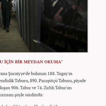
SU İÇİN BİR MEYDAN OKUMA"
ana Şucaiyye'de bulunan 188. Tugay'ın
ndislik Taburu, 890. Paraşütçü Taburu, piyade
luşan 906. Tabur ve 74. Zırhlı Tabur'un
azısını şöyle sürdürdü: