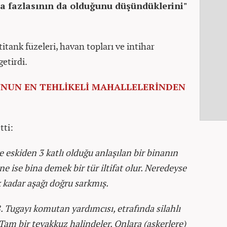
ha fazlasının da olduğunu düşündüklerini"
itank füzeleri, havan topları ve intihar
etirdi.
'NUN EN TEHLİKELİ MAHALLELERİNDEN
tti:
e eskiden 3 katlı olduğu anlaşılan bir binanın
e ise bina demek bir tür iltifat olur. Neredeyse
 kadar aşağı doğru sarkmış.
8. Tugayı komutan yardımcısı, etrafında silahlı
Tam bir teyakkuz halindeler. Onlara (askerlere)