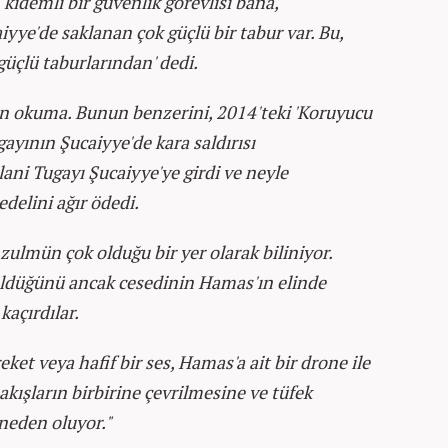
 kıdemli bir güvenlik görevlisi bana,
aiyye'de saklanan çok güçlü bir tabur var. Bu,
üçlü taburlarından' dedi.
dan okuma. Bunun benzerini, 2014'teki 'Koruyucu
yının Şucaiyye'de kara saldırısı
lani Tugayı Şucaiyye'ye girdi ve neyle
delini ağır ödedi.
 zulmün çok olduğu bir yer olarak biliniyor.
ürüldüğünü ancak cesedinin Hamas'ın elinde
kaçırdılar.
et veya hafif bir ses, Hamas'a ait bir drone ile
bakışların birbirine çevrilmesine ve tüfek
neden oluyor."