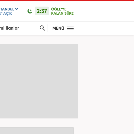
STANBUL
ÖĞLE'YE
2:37
6°
AÇIK
KALAN SÜRE
mi İlanlar
MENÜ