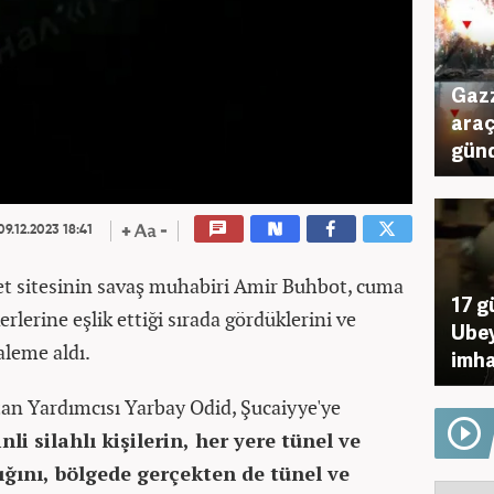
Gazz
araç
günd
9.12.2023 18:41
net sitesinin savaş muhabiri Amir Buhbot, cuma
17 g
erlerine eşlik ettiği sırada gördüklerini ve
Ubey
aleme aldı.
imha
an Yardımcısı Yarbay Odid, Şucaiyye'ye
inli silahlı kişilerin, her yere tünel ve
ını, bölgede gerçekten de tünel ve