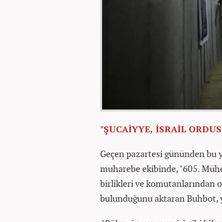
"ŞUCAİYYE, İSRAİL ORDU
Geçen pazartesi gününden bu y
muharebe ekibinde, "605. Mühe
birlikleri ve komutanlarından o
bulunduğunu aktaran Buhbot, y