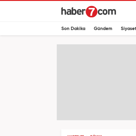
Son Dakika
Gündem
Siyase