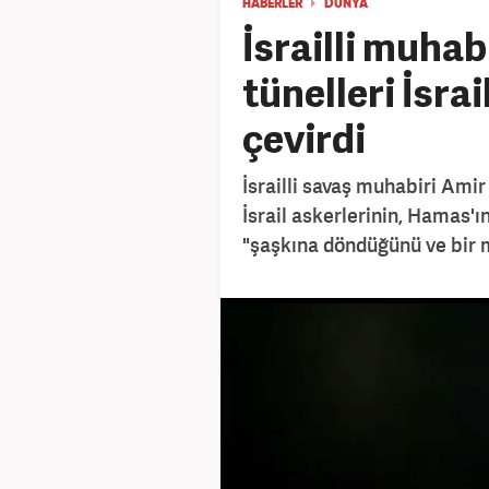
HABERLER
DÜNYA
İsrailli muhab
tünelleri İsra
çevirdi
İsrailli savaş muhabiri Ami
İsrail askerlerinin, Hamas'ı
"şaşkına döndüğünü ve bir m