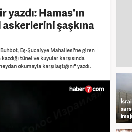
ir yazdı: Hamas'ın
il askerlerini şaşkına
r Buhbot, Eş-Şucaiyye Mahallesi'ne giren
n kazdığı tünel ve kuyular karşısında
eydan okumayla karşılaştığını" yazdı.
İsra
sarsı
imaj