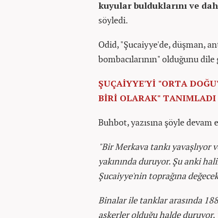
kuyular bulduklarını ve da
söyledi.
Odid, "Şucaiyye'de, düşman, ant
bombacılarının" olduğunu dile g
ŞUÇAİYYE'Yİ "ORTA DOĞU
BİRİ OLARAK" TANIMLADI
Buhbot, yazısına şöyle devam e
"Bir Merkava tankı yavaşlıyor v
yakınında duruyor. Şu anki halin
Şucaiyye'nin toprağına değecek
Binalar ile tanklar arasında 18
askerler olduğu halde duruyor. 