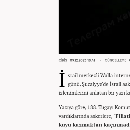
GİRİŞ
09.12.2023 18:41
GÜNCELLEME
0
İ
srail merkezli Walla inter
günü, Şucaiyye'de İsrail ask
izlenimlerini anlatan bir yazı k
Yazıya göre, 188. Tugayı Komut
vardıklarında askerlere,
"Filist
kuyu kazmaktan kaçınmadığ