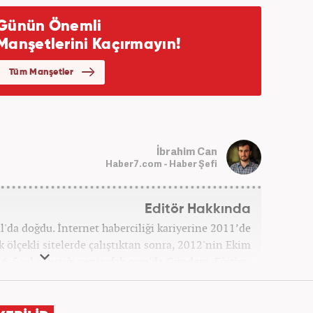
İbrahim Can
Haber7.com - Haber Şefi
Editör Hakkında
'da doğdu. İnternet haberciliği kariyerine 2011’de
ük ölçekli sitelerde çalıştıktan sonra, 2012'nin Ekim
 6,5 yıl çalıştığı yenisafak.com'da Gündem, Eğitim,
ategorilerinde çalıştı. Bir süre akşam sorumluluğu
fa Editörü oldu. 2019'un Haziran ayında Haber7'de
e başladı. Hem Haber7 hem de Yeni Şafak'ta kültür