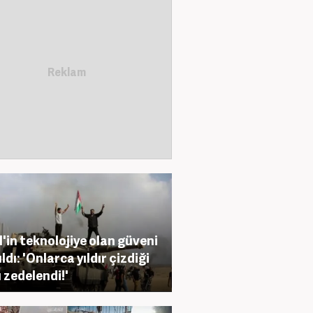
il'in teknolojiye olan güveni
ldı: 'Onlarca yıldır çizdiği
ı zedelendi!'