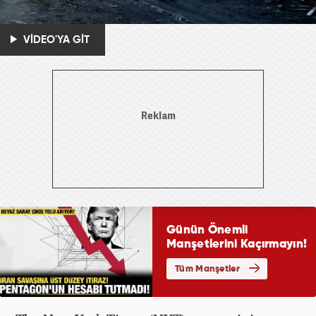
VİDEO'YA GİT