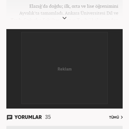
Elazığ'da doğdu; ilk, orta ve lise öğrenimini
Ayvalık'ta tamamladı. Ankara Üniversitesi Dil ve
Tarih-Coğrafya Fakültesi "Sanat Tarihi" bölümünden
mezun oldu. Üniversite yıllarında gazetecilik
üzerine eğitimler aldı. Haberciliğe "muhabir" olarak
Kanal 7'de başladı; daha sonra Haber 7'ye geçti.
Kariyerine, Haber7'de "editör" olarak devam ediyor.
35
YORUMLAR
TÜMÜ