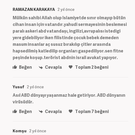
RAMAZAN KARAKAYA
2 yıl önce
Mülkün sahibi Allah olup Islamiyetde sınır olmayıp bütün
cihan insan için vatandır.yahudi sermayesinin beslemesi
paralı askeri abd vatandaşı, ingilizi,avrupalısı istedigi
yere gidebiliyor iken filistinde çocuk bebek demeden
masum insanlar aç susuz bırakılıp çitler arasında
hapsedilmiş katledilip organları gaspediliyor.sen fitne
peşinde koşup.terörist abdnin israil avukat yapıyor.
Beğen
Cevapla
Toplam
2
beğeni
Yusuf
2 yıl önce
Asıl ABD dünyayı yaşanmaz hale getiriyor. ABD dünyanın
virüsüdür.
Beğen
Cevapla
Toplam
7
beğeni
Komşu
2 yıl önce