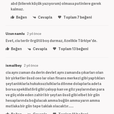
abd (bilerek küçük yazıyorum) olmasa putinlere gerek
kalmaz.
Beğen
Cevapla
Toplam
7
beğeni
Uzun namlu
2 yıl önce
Evet, cia terör örgütü boş durmaz, özelikle Türkiye'de.
Beğen
Cevapla
Toplam
13
beğeni
ismailbey
2 yıl önce
cia aynı zaman da derin devlet aynı zamanda çıkarları olan
bir şirketler üssü ceo lar olan finans merkezi gibi yaptıkları
şeytanlıklarla hukuksuzlulklarla dönme dolaplarla adeta
borsa spekülatörü gibi çalışıp kan ve göz yaşlarından para
ve güç elde eden zahiri bir şeytan üssü gibi elbet bir gün
hesaplarında boğulacak amma buğün amma yarın amma
mutlaka bir gün tepe taklak olacaktır.....