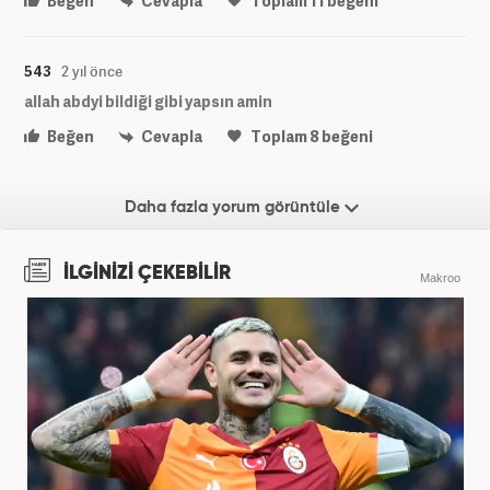
Beğen
Cevapla
Toplam
11
beğeni
543
2 yıl önce
allah abdyi bildiği gibi yapsın amin
Beğen
Cevapla
Toplam
8
beğeni
Daha fazla yorum görüntüle
İLGİNİZİ ÇEKEBİLİR
Makroo