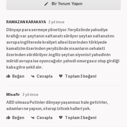
Bir Yorum Yapın
RAMAZAN KARAKAYA
2 yıl önce
Dünyayı para sermeye yönetiyor.Yeryüzünde yahudiye
krallığı var.şeytanın saltanatı sürüyor şeytan saltanatını
avrupa ingilterede kraliyet ailesi üzerinden türkiyede
kamalizim üzerinden yeryüzünde ınsanların cehaleti
üzerinden sürdürüyor.ingiliz şeytan siyonist yahudinin
müridi avrupa ise oyuncağıdır.yahudi omurgasız olup girdiği
kaba göre şekil alır.
Beğen
Cevapla
Toplam
3
beğeni
Misafir
2 yıl önce
ABD olmasa Putinler dünyayı yaşanmaz hale getirirler,
adamları ne yapsın, oturup izlicek halleri yok.
Beğen
Cevapla
Toplam
3
beğeni