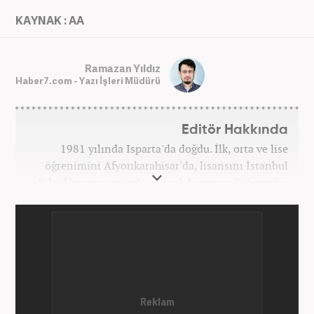
KAYNAK : AA
Ramazan Yıldız
Haber7.com - Yazı İşleri Müdürü
Editör Hakkında
1981 yılında Isparta'da doğdu. İlk, orta ve lise
öğrenimini Afyonkarahisar'da, lisansını İstanbul
Bilgi Üniversitesi'nde, yüksek lisansını Bahçeşehir
Üniversitesi'nde tamamladı. Üniversitenin ardından
bir süre özel sektörde araştırmacı, daha sonra
İstanbul Büyükşehir Belediyesi’nin (İBB) farklı
iştiraklerinde İngilizce öğretmeni, sosyolog ve
idareci olarak çalıştı. İnternet haberciliğine ilk
adımını 2015 yılında Türk Medya’da attı. 2020’de
Haber7’de gece editörlüğüne başladı. Halen