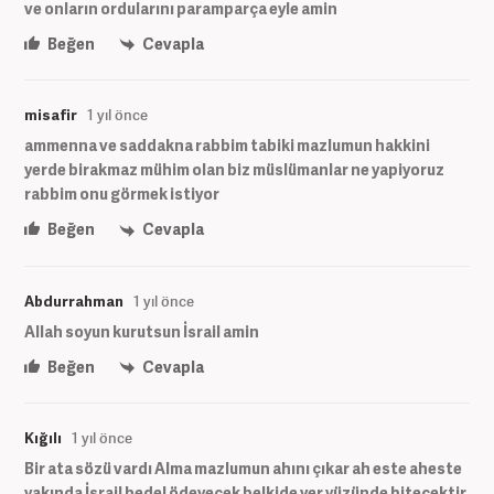
ve onların ordularını paramparça eyle amin
Beğen
Cevapla
misafir
1 yıl önce
ammenna ve saddakna rabbim tabiki mazlumun hakkini
yerde birakmaz mühim olan biz müslümanlar ne yapiyoruz
rabbim onu görmek istiyor
Beğen
Cevapla
Abdurrahman
1 yıl önce
Allah soyun kurutsun İsrail amin
Beğen
Cevapla
Kığılı
1 yıl önce
Bir ata sözü vardı Alma mazlumun ahını çıkar ah este aheste
yakında İsrail bedel ödeyecek belkide yer yüzünde bitecektir