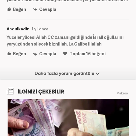
Beğen
Cevapla
Abdulkadir
1 yıl önce
Yüceler yücesi Allah CC zamanı geldiğinde İsrail oğullarını
yeryüzünden silecek biznillah. La Galibe illallah
Beğen
Cevapla
Toplam
16
beğeni
Daha fazla yorum görüntüle
İLGİNİZİ ÇEKEBİLİR
Makroo