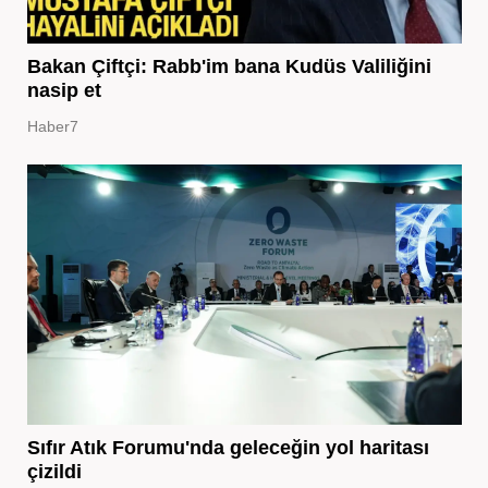
Bakan Çiftçi: Rabb'im bana Kudüs Valiliğini
nasip et
Haber7
Sıfır Atık Forumu'nda geleceğin yol haritası
çizildi