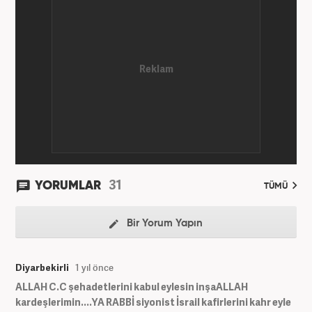
31
YORUMLAR
TÜMÜ
Bir Yorum Yapın
Diyarbekirli
1 yıl önce
ALLAH C.C şehadetlerini kabul eylesin inşaALLAH
kardeşlerimin....YA RABBİ siyonist İsrail kafirlerini kahr eyle