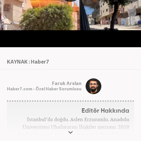
KAYNAK : Haber7
Faruk Arslan
Haber7.com - Özel Haber Sorumlusu
Editör Hakkında
İstanbul’da doğdu. Aslen Erzurumlu. Anadolu
Üniversitesi Uluslararası İlişkiler mezunu. 2010
yılından bu yana gazete ve internet haberciliğinde.