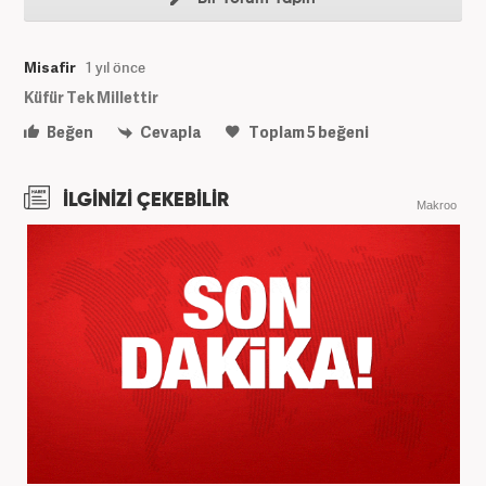
Misafir
1 yıl önce
Küfür Tek Millettir
Beğen
Cevapla
Toplam
5
beğeni
İLGİNİZİ ÇEKEBİLİR
Makroo