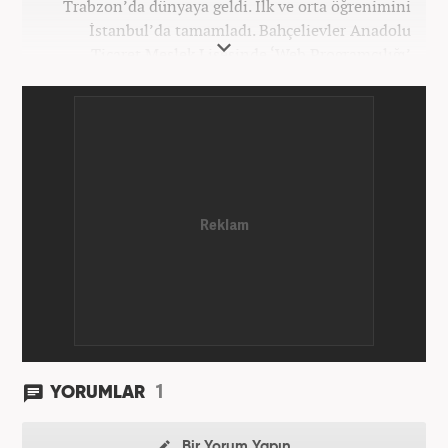
Trabzon’da dünyaya geldi. İlk ve orta öğrenimini
İstanbul’da tamamladı. Bahçelievler Anadolu
Ticaret Meslek Lisesinde ‘Web Programcılığı’
bölümünden mezun oldu. Yüksek öğrenimini,
Atatürk Üniversitesinde ‘Yeni Medya ve Gazetecilik’
mezunu olarak tamamladı. Gazeteciliğe ilk adımını
2011 yılında attı. 13 yıllık profesyonel meslek
hayatında SEO içerik ve muhabirlik de dahil olmak
üzere ağırlıklı olarak gündem, dünya, ekonomi, spor
ve teknoloji kategorilerinde birçok haber ve
röportaja imza atarak galeri ve video hazırladı.
Bahadır Alemdar, meslek hayatına Haber7.com'da
aktif olarak devam etmektedir.
1
YORUMLAR
Bir Yorum Yapın