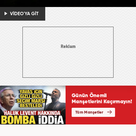
VİDEO'YA GİT