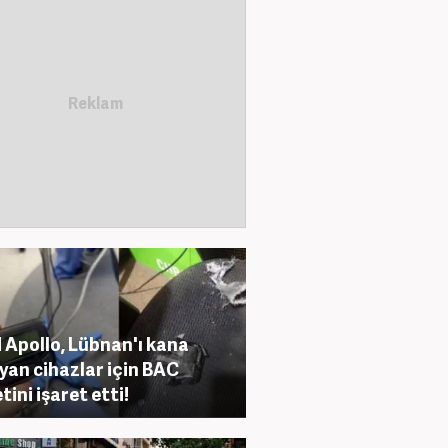
 Apollo, Lübnan'ı kana
yan cihazlar için BAC
tini işaret etti!