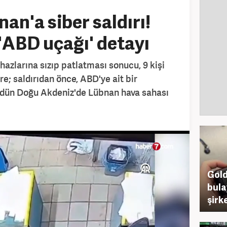
nan'a siber saldırı!
'ABD uçağı' detayı
ihazlarına sızıp patlatması sonucu, 9 kişi
re; saldırıdan önce, ABD'ye ait bir
 dün Doğu Akdeniz'de Lübnan hava sahası
Gold
bula
şirke