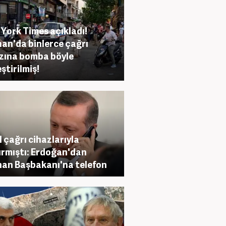
York Times açıkladı!
an'da binlerce çağrı
zına bomba böyle
ştirilmiş!
il çağrı cihazlarıyla
ırmıştı: Erdoğan'dan
an Başbakanı'na telefon