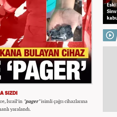
Eski
Sinva
kabu
A SIZDI
e, İsrail’in
"pager"
isimli çağrı cihazlarına
anlı yaralandı.