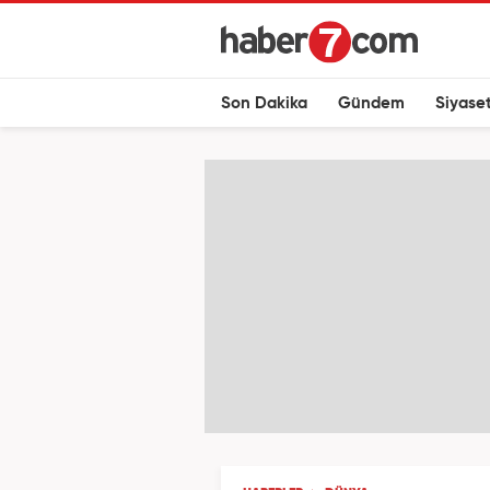
Son Dakika
Gündem
Siyase