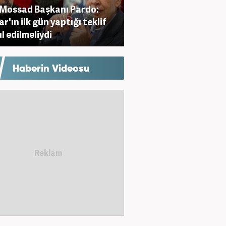
 Mossad Başkanı Pardo:
r'ın ilk gün yaptığı teklif
l edilmeliydi
Haberin Videosu