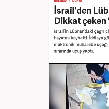
HABERLER
DÜNYA
İsrail'den Lüb
Dikkat çeken 
İsrail’in Lübnan’daki çağrı c
hayatını kaybetti. İddiaya gö
elektronik muharebe uçağı
sınırında uçuş yaptı.