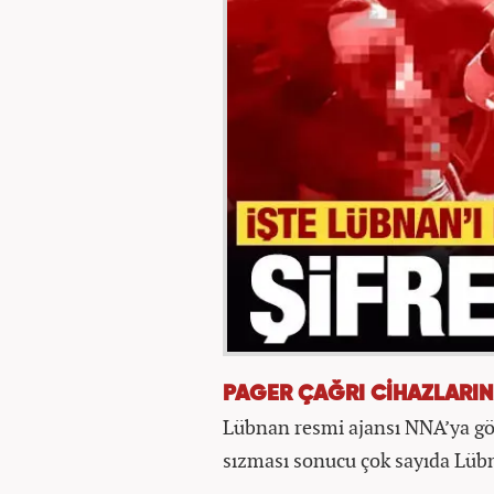
PAGER ÇAĞRI CİHAZLARIN
Lübnan resmi ajansı NNA’ya gör
sızması sonucu çok sayıda Lübn