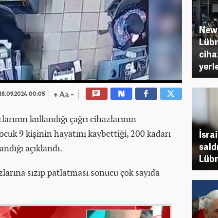
New 
Lübn
ciha
yerle
18.09.2024 00:05
arının kullandığı çağrı cihazlarının
ocuk 9 kişinin hayatını kaybettiği, 200 kadarı
İsra
sald
landığı açıklandı.
Lübn
azlarına sızıp patlatması sonucu çok sayıda