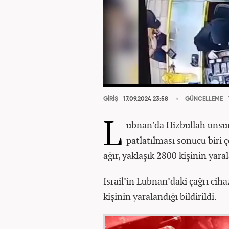
GİRİŞ
17.09.2024 23:58
GÜNCELLEME
L
übnan'da Hizbullah unsurl
patlatılması sonucu biri ç
ağır, yaklaşık 2800 kişinin yara
İsrail’in Lübnan’daki çağrı cih
kişinin yaralandığı bildirildi.