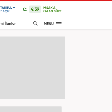
STANBUL
İMSAK'A
4:39
1°
AÇIK
KALAN SÜRE
mi İlanlar
MENÜ