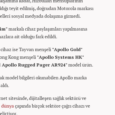
akşamına kadar, Hizbullah mensuplarının
ldığı teyit edilmiş, doğrudan Motorola markası
selleri sosyal medyada dolaşıma girmedi.
rim"
markalı cihaz paylaşımları yapılmasına
azlara ait olduğu fark edildi.
 cihaz ise Tayvan menşeli
"Apollo Gold"
 Hong Kong menşeli
"Apollo Systems HK"
d Apollo Rugged Pager AR924"
model ürün.
ak model bilgileri okunabilen Apollo marka
aldı.
et sitesinde, dijitalleşen sağlık sektörü ve
e
dünya
çapında birçok sektöre çağrı cihazı ve
elirtiyor.