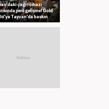
an'daki çağrı cihazı
ırısında yeni gelişme! Gold
lo'ya Tayvan'da baskın