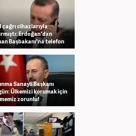
il çağrı cihazlarıyla
ırmıştı: Erdoğan'dan
an Başbakanı'na telefon
nma Sanayii Başkanı
ün: Ülkemizi korumak için
memiz zorunlu!