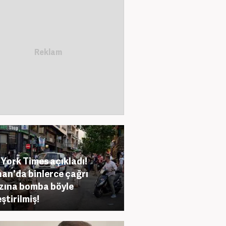
York Times açıkladı!
an'da binlerce çağrı
zına bomba böyle
ştirilmiş!