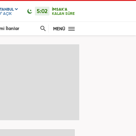
STANBUL
İMSAK'A
5:02
0°
AÇIK
KALAN SÜRE
mi İlanlar
MENÜ