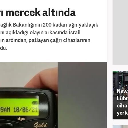
rı mercek altında
ğlık Bakanlığının 200 kadarı ağır yaklaşık
nı açıkladığı olayın arkasında İsrail
ın ardından, patlayan çağrı cihazlarının
du.
New 
Lübn
ciha
yerle