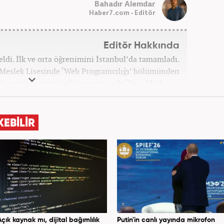
Bahadır Alemdar
Haber7.com - Editör
Editör Hakkında
ldi. İlk ve orta öğrenimini İstanbul’da tamamladı.
 Meslek Lisesinde ‘Web Programcılığı’ bölümünden
ğrenimini, Atatürk Üniversitesinde ‘Yeni Medya ve
amladı. Gazeteciliğe ilk adımını 2011 yılında attı.
 hayatında SEO içerik ve muhabirlik de dahil olmak
, dünya, ekonomi, spor ve teknoloji kategorilerinde
KEBİLİR
a atarak galeri ve video hazırladı. Bahadır Alemdar,
tına Haber7.com'da aktif olarak devam etmektedir.
Açık kaynak mı, dijital bağımlılık
Putin'in canlı yayında mikrofon