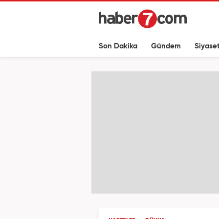
Son Dakika
Gündem
Siyase