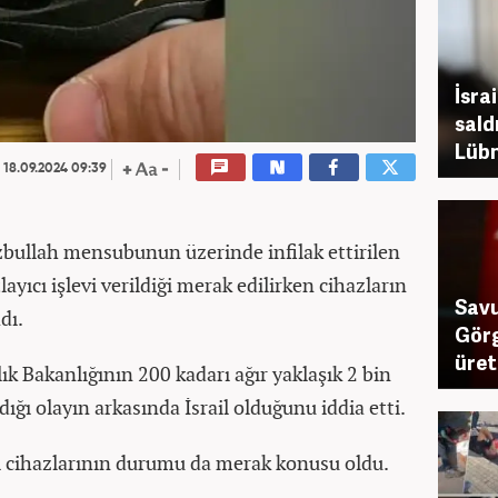
İsra
sald
Lübn
18.09.2024 09:39
zbullah mensubunun üzerinde infilak ettirilen
layıcı işlevi verildiği merak edilirken cihazların
Savu
dı.
Görg
üret
 Bakanlığının 200 kadarı ağır yaklaşık 2 bin
dığı olayın arkasında İsrail olduğunu iddia etti.
ı cihazlarının durumu da merak konusu oldu.