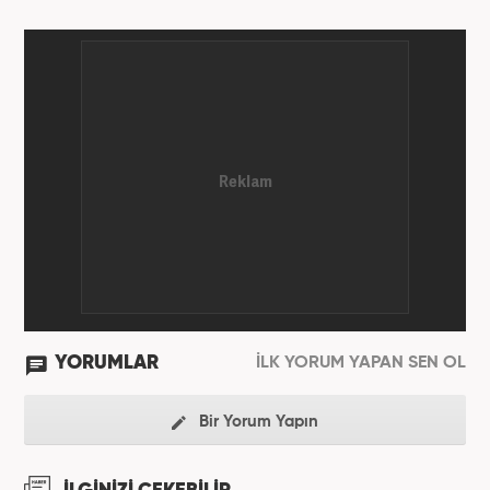
Uluslararası İlişkiler bölümünde yaptı. Trakya
Üniversitesi Uluslararası İlişkiler bölümünde
doktora programına devam eden Fatih Yoncalık,
öğrenim hayatı boyunca muhtelif gazete ve
dergilerde bilhassa dünya gündemi ve Orta Doğu
üzerine çeşitli yayınlar yaptı. Meslek hayatına
AKŞAM Gazetesi’nde başlayan Yoncalık, Eylül
2024’ten bu yana Haber7.com’da “Dış Haberler
Editörü” olarak görev yapmaktadır.
YORUMLAR
İLK YORUM YAPAN SEN OL
Bir Yorum Yapın