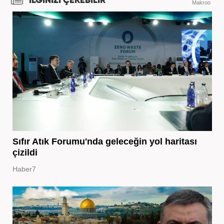
İLGİNİZİ ÇEKEBİLİR
Makroo
Sıfır Atık Forumu'nda geleceğin yol haritası
çizildi
Haber7