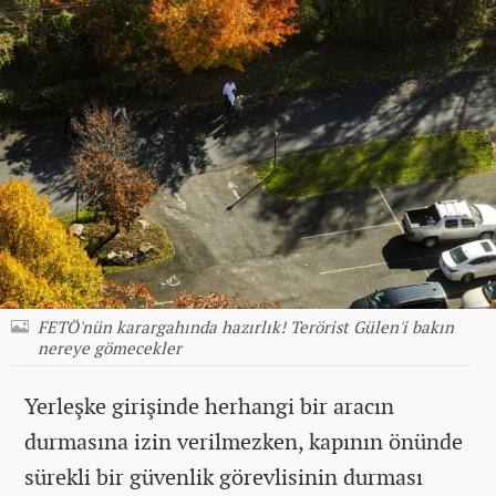
FETÖ'nün karargahında hazırlık! Terörist Gülen'i bakın
nereye gömecekler
Yerleşke girişinde herhangi bir aracın
durmasına izin verilmezken, kapının önünde
sürekli bir güvenlik görevlisinin durması