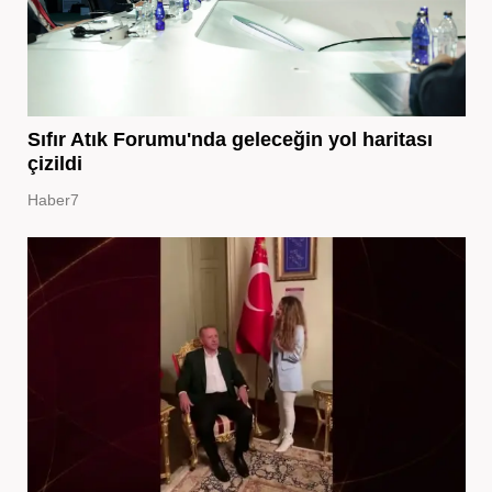
Sıfır Atık Forumu'nda geleceğin yol haritası
çizildi
Haber7