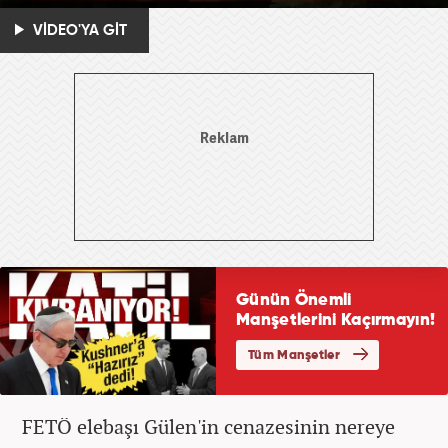
VİDEO'YA GİT
FETÖ elebaşı Gülen'in cenazesinin nereye