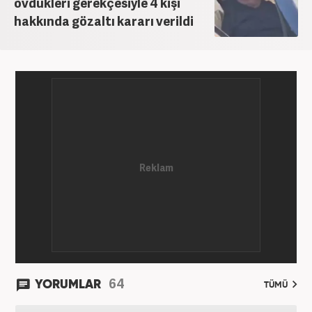
övdükleri gerekçesiyle 4 kişi
grafik ve video hazırladım. Kariyerime Haber7'de
hakkında gözaltı kararı verildi
gündem editörü olarak devam etmekteyim.
64
YORUMLAR
TÜMÜ