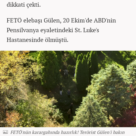
dikkati çekti.
FETÖ elebaşı Gülen, 20 Ekim'de ABD'nin
Pensilvanya eyaletindeki St. Luke's
Hastanesinde ölmüştü.
FETÖ'nün karargahında hazırlık! Terörist Gülen'i bakın