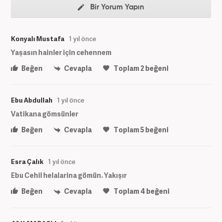
Bir Yorum Yapın
Konyalı Mustafa
1 yıl önce
Yaşasın hainler için cehennem
Beğen
Cevapla
Toplam
2
beğeni
Ebu Abdullah
1 yıl önce
Vatikana gömsünler
Beğen
Cevapla
Toplam
5
beğeni
Esra Çalık
1 yıl önce
Ebu Cehil helalarina gömün. Yakışır
Beğen
Cevapla
Toplam
4
beğeni