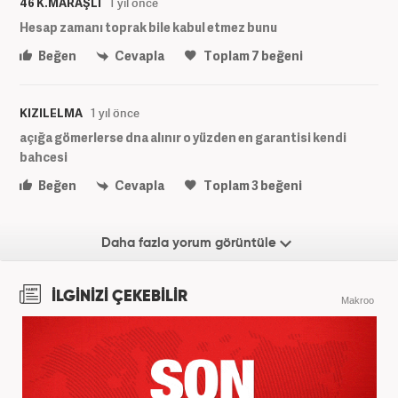
46 K.MARAŞLI
1 yıl önce
Hesap zamanı toprak bile kabul etmez bunu
Beğen
Cevapla
Toplam
7
beğeni
KIZILELMA
1 yıl önce
açığa gömerlerse dna alınır o yüzden en garantisi kendi
bahcesi
Beğen
Cevapla
Toplam
3
beğeni
Daha fazla yorum görüntüle
İLGİNİZİ ÇEKEBİLİR
Makroo