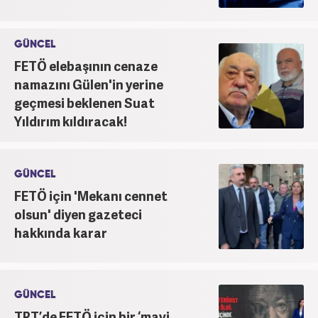
GÜNCEL
FETÖ elebaşının cenaze
namazını Gülen'in yerine
geçmesi beklenen Suat
Yıldırım kıldıracak!
GÜNCEL
FETÖ için 'Mekanı cennet
olsun' diyen gazeteci
hakkında karar
GÜNCEL
TRT’de FETÖ için bir ‘mavi