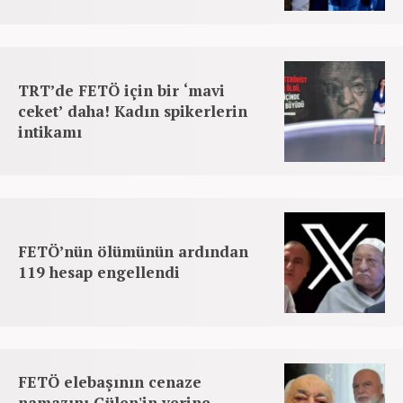
TRT’de FETÖ için bir ‘mavi
ceket’ daha! Kadın spikerlerin
intikamı
FETÖ’nün ölümünün ardından
119 hesap engellendi
FETÖ elebaşının cenaze
namazını Gülen'in yerine