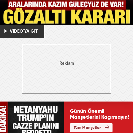
VİDEO'YA GİT