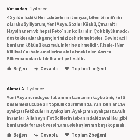
Vatandaş
1 yıl önce
42 yıldır hakikî Nur talebelerini tanıyan, bilen bir mü’min
olarak söylüyorum, Yeni Asya, Sözler Köşkü, Çınaraltı,
Hayalhanem vb hepsi Fetö’ nün kollarıdır. Çok büyük maddî
destekler alarak gençlerimizi zehirlemekteler. Devlet acil
bunların kökünü kazımalı, inlerine girmelidir. Risale-i Nur
Külliyatı’ nı hain emellerine alet etmekteler. Ayrıca
Süleymancılar da bir ihanet çetesidir.
Beğen
Cevapla
Toplam
1
beğeni
Ahmet A
1 yıl önce
Yeni Asya neredeyse tabanının tamamını kaybetmiş Fetö
beslemesi ucube bir topluluk durumunda. Yani bunlar CIA
ayakçısı Fetöcülerin ayakçıları. Ayakçının ayakçısı zavallı
insanlar. Allah aynı Fetöcülerin tabanındaki zavallılar gibi
bunlarada feraset versin,ama elebaşlarının başı kopmalı.
Beğen
Cevapla
Toplam
2
beğeni