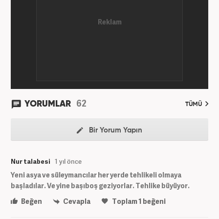
62
YORUMLAR
TÜMÜ
Bir Yorum Yapın
Nur talabesi
1 yıl önce
Yeni asya ve süleymancılar her yerde tehlikeli olmaya
başladılar. Ve yine başıboş geziyorlar. Tehlike büyüyor.
Beğen
Cevapla
Toplam
1
beğeni