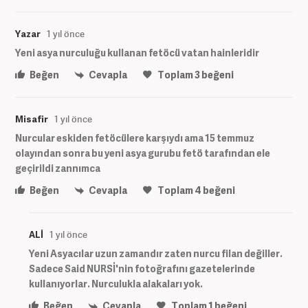
Yazar
1 yıl önce
Yeni asya nurculuğu kullanan fetöcü vatan hainleridir
Beğen
Cevapla
Toplam
3
beğeni
Misafir
1 yıl önce
Nurcular eskiden fetöcülere karşıydı ama 15 temmuz
olayından sonra bu yeni asya gurubu fetö tarafından ele
geçirildi zannımca
Beğen
Cevapla
Toplam
4
beğeni
ALİ
1 yıl önce
Yeni Asyacılar uzun zamandır zaten nurcu filan değiller.
Sadece Said NURSİ'nin fotoğrafını gazetelerinde
kullanıyorlar. Nurculukla alakaları yok.
Beğen
Cevapla
Toplam
1
beğeni