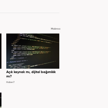
Makroo
Açık kaynak mı, dijital bağımlılık
mı?
Haber7