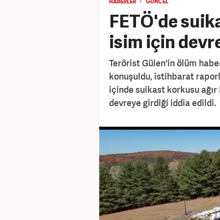
HABERLER
GÜNCEL
FETÖ'de suika
isim için devr
Terörist Gülen'in ölüm habe
konuşuldu, istihbarat raporl
içinde suikast korkusu ağır
devreye girdiği iddia edildi.