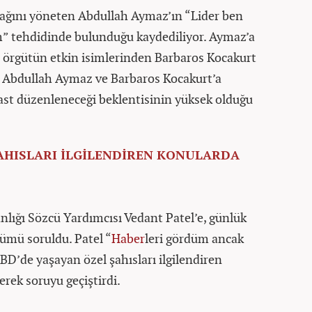
yağını yöneten Abdullah Aymaz’ın “Lider ben
m” tehdidinde bulunduğu kaydediliyor. Aymaz’a
 örgütün etkin isimlerinden Barbaros Kocakurt
an Abdullah Aymaz ve Barbaros Kocakurt’a
kast düzenleneceği beklentisinin yüksek olduğu
AHISLARI İLGİLENDİREN KONULARDA
nlığı Sözcü Yardımcısı Vedant Patel’e, günlük
lümü soruldu. Patel “
Haber
leri gördüm ancak
BD’de yaşayan özel şahısları ilgilendiren
ek soruyu geçiştirdi.