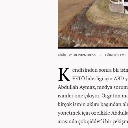
GİRİŞ
23.10.2024 08:55
GÜNCELLEME
K
endisinden sonra bir is
FETÖ liderliği için ABD 
Abdullah Aymaz, medya soruml
isimler öne çıkıyor. Örgütün m
birçok ismin aklını başından 
yönetmek için özellikle Abdul
arasında çok şiddetli bir çekişm