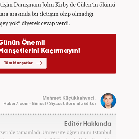
letişim Danışmanı John Kirby de Gülen’in ölümü
a arasında bir iletişim olup olmadığı
şey yok” diyerek cevap verdi.
Mehmet Küçükkahveci .
Haber7.com - Güncel / Siyaset Sorumlu Editör
Editör Hakkında
ayseri'de tamamladı. Üniversite öğrenimini İstanbul