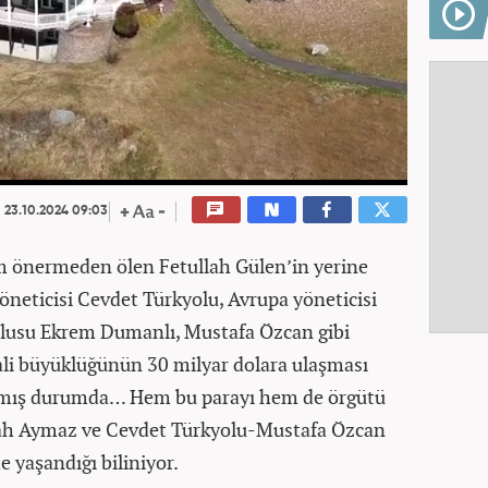
23.10.2024 09:03
im önermeden ölen Fetullah Gülen’in yerine
yöneticisi Cevdet Türkyolu, Avrupa yöneticisi
usu Ekrem Dumanlı, Mustafa Özcan gibi
ali büyüklüğünün 30 milyar dolara ulaşması
almış durumda… Hem bu parayı hem de örgütü
lah Aymaz ve Cevdet Türkyolu-Mustafa Özcan
e yaşandığı biliniyor.