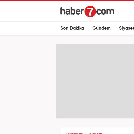
Son Dakika
Gündem
Siyase