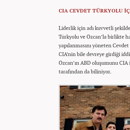
CIA CEVDET TÜRKYOLU İÇ
Liderlik için adı kuvvetli şeki
Türkyolu ve Özcan’la birlikte h
yapılanmasını yöneten Cevdet T
CIA’nin bile devreye girdiği id
Özcan’ın ABD oluşumunu CIA ile
tarafından da biliniyor.