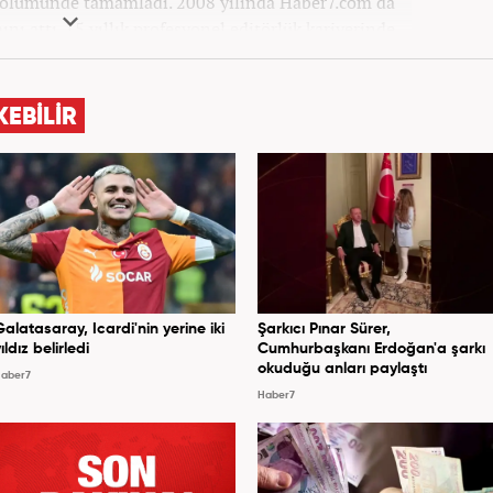
 bölümünde tamamladı. 2008 yılında Haber7.com'da
ını attı. 15 yıllık profesyonel editörlük kariyerinde
ptı. Meslek hayatına Haber7.com'da 'Güncel/Siyaset
Sorumlu Editörü' olarak devam etmektedir.
KEBİLİR
Galatasaray, Icardi'nin yerine iki
Şarkıcı Pınar Sürer,
ıldız belirledi
Cumhurbaşkanı Erdoğan'a şarkı
okuduğu anları paylaştı
aber7
Haber7