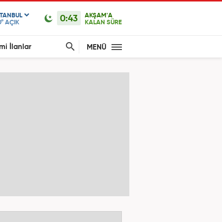
STANBUL
AKŞAM'A
0:43
0°
AÇIK
KALAN SÜRE
mi İlanlar
MENÜ