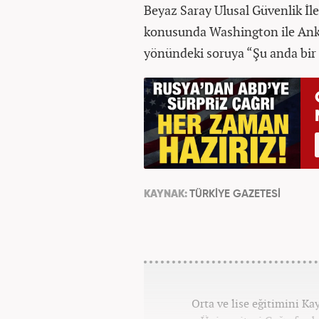
Beyaz Saray Ulusal Güvenlik İ
konusunda Washington ile Ankar
yönündeki soruya “Şu anda bir 
KAYNAK:
TÜRKİYE GAZETESİ
Orta ve lise eğitimini K