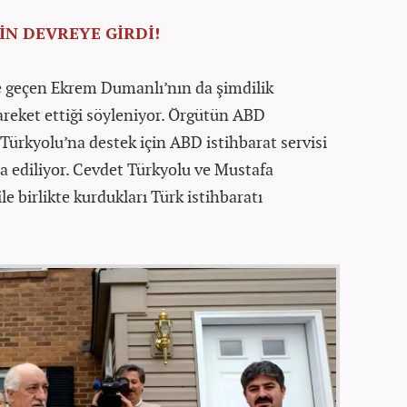
İN DEVREYE GİRDİ!
lde geçen Ekrem Dumanlı’nın da şimdilik
areket ettiği söyleniyor. Örgütün ABD
ürkyolu’na destek için ABD istihbarat servisi
dia ediliyor. Cevdet Türkyolu ve Mustafa
 birlikte kurdukları Türk istihbaratı