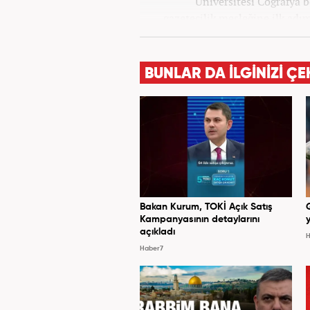
Üniversitesi Coğrafya
gazetecilik mesleğine ilk adım
tüm kategorilerde görev ya
BUNLAR DA İLGİNİZİ ÇE
Bakan Kurum, TOKİ Açık Satış
Kampanyasının detaylarını
y
açıkladı
H
Haber7