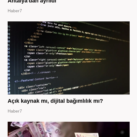
Antalya'dan ayrıldı
Haber7
Açık kaynak mı, dijital bağımlılık mı?
Haber7