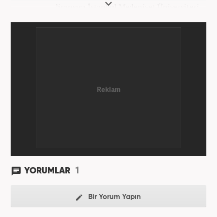
lisansını İstanbul Medeniyet Üniversitesi
Uluslararası İlişkiler bölümünde yaptı. Trakya
Üniversitesi Uluslararası İlişkiler bölümünde
doktora programına devam eden Fatih Yoncalık,
öğrenim hayatı boyunca muhtelif gazete ve
dergilerde bilhassa dünya gündemi ve Orta Doğu
üzerine çeşitli yayınlar yaptı. Meslek hayatına
AKŞAM Gazetesi’nde başlayan Yoncalık, Eylül
2024’ten bu yana Haber7.com’da “Dış Haberler
Editörü” olarak görev yapmaktadır.
1
YORUMLAR
Bir Yorum Yapın