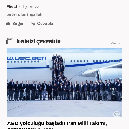
Misafir
1 yıl önce
beter olun inşallah
Beğen
Cevapla
İLGİNİZİ ÇEKEBİLİR
Makroo
ABD yolculuğu başladı! İran Milli Takımı,