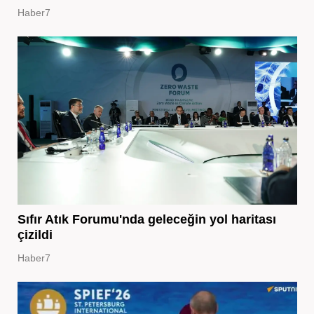
Haber7
Sıfır Atık Forumu'nda geleceğin yol haritası
çizildi
Haber7