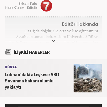
Erkan Talu
Haber7.com - Editör
Editör Hakkında
Elazığ'da doğdu; ilk, orta ve lise öğrenimini
Ayvalık'ta tamamladı. Ankara Üniversitesi Dil ve
Tarih-Coğrafya Fakültesi "Sanat Tarihi" bölümünden
mezun oldu. Üniversite yıllarında gazetecilik
İLİŞKİLİ HABERLER
üzerine eğitimler aldı. Haberciliğe "muhabir" olarak
Kanal 7'de başladı; daha sonra Haber 7'ye geçti.
Kariyerine, Haber7'de "editör" olarak devam ediyor.
DÜNYA
Lübnan'daki ateşkese ABD
Savunma bakanı olumlu
yaklaştı