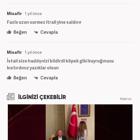
Misafir
1 yıl önce
Fazls uzun surmez itrail yine saldırır
Beğen
Cevapla
Misafir
1 yıl önce
İstail size haddşnizi bildirdi köpek gibi kuyruğınuxu
kıstırdınız yazıklar olsun
Beğen
Cevapla
İLGİNİZİ ÇEKEBİLİR
Makroo