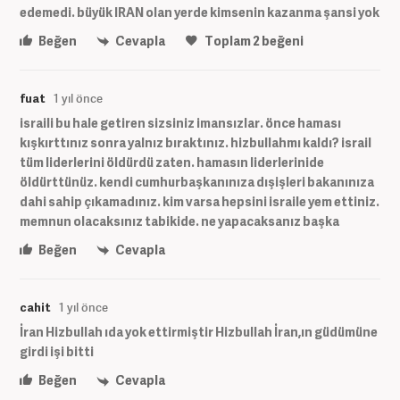
edemedi. büyük IRAN olan yerde kimsenin kazanma şansi yok
Beğen
Cevapla
Toplam
2
beğeni
fuat
1 yıl önce
israili bu hale getiren sizsiniz imansızlar. önce haması
kışkırttınız sonra yalnız bıraktınız. hizbullahmı kaldı? israil
tüm liderlerini öldürdü zaten. hamasın liderlerinide
öldürttünüz. kendi cumhurbaşkanınıza dışişleri bakanınıza
dahi sahip çıkamadınız. kim varsa hepsini israile yem ettiniz.
memnun olacaksınız tabikide. ne yapacaksanız başka
Beğen
Cevapla
cahit
1 yıl önce
İran Hizbullah ıda yok ettirmiştir Hizbullah İran,ın güdümüne
girdi işi bitti
Beğen
Cevapla