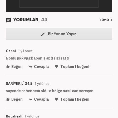
44
YORUMLAR
TÜMÜ
Bir Yorum Yapın
Cepni
1 yıl önce
Noldu pkk ypg babaniz abd sizi satti
Beğen
Cevapla
Toplam
1
beğeni
SARÌYER,LÌ 34,5
1 yıl önce
sayende cehennem oldu o bölge nasıl can vereçen
Beğen
Cevapla
Toplam
1
beğeni
Kutahyali
1 yıl önce