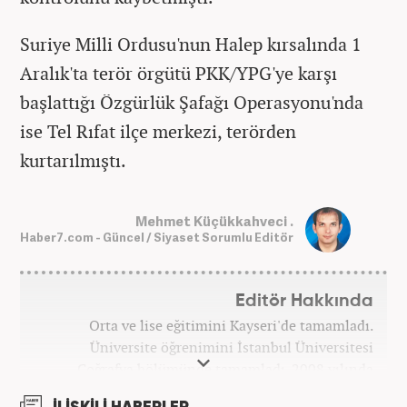
Suriye Milli Ordusu'nun Halep kırsalında 1
Aralık'ta terör örgütü PKK/YPG'ye karşı
başlattığı Özgürlük Şafağı Operasyonu'nda
ise Tel Rıfat ilçe merkezi, terörden
kurtarılmıştı.
Mehmet Küçükkahveci .
Haber7.com - Güncel / Siyaset Sorumlu Editör
Editör Hakkında
Orta ve lise eğitimini Kayseri'de tamamladı.
Üniversite öğrenimini İstanbul Üniversitesi
Coğrafya bölümünde tamamladı. 2008 yılında
Haber7.com'da gazetecilik mesleğine ilk adımını