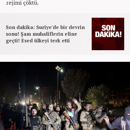
rejimi çöktü.
Son dakika: Suriye'de bir devrin
sonu! Şam muhaliflerin eline
geçti! Esed ülkeyi terk etti