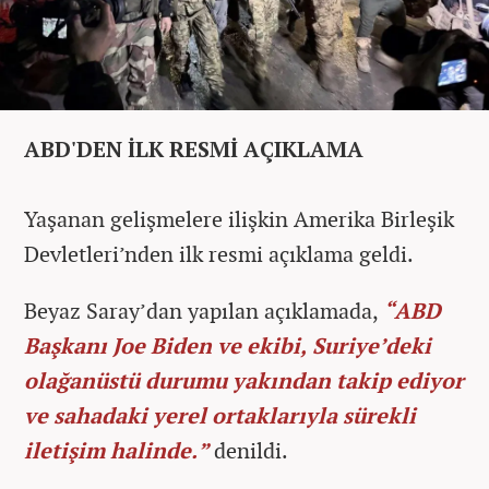
ABD'DEN İLK RESMİ AÇIKLAMA
Yaşanan gelişmelere ilişkin Amerika Birleşik
Devletleri’nden ilk resmi açıklama geldi.
Beyaz Saray’dan yapılan açıklamada,
“ABD
Başkanı Joe Biden ve ekibi, Suriye’deki
olağanüstü durumu yakından takip ediyor
ve sahadaki yerel ortaklarıyla sürekli
iletişim halinde.”
denildi.