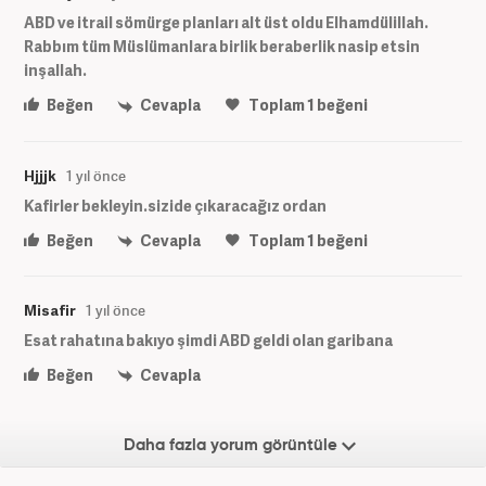
ABD ve itrail sömürge planları alt üst oldu Elhamdülillah.
Rabbım tüm Müslümanlara birlik beraberlik nasip etsin
inşallah.
Beğen
Cevapla
Toplam
1
beğeni
Hjjjk
1 yıl önce
Kafirler bekleyin.sizide çıkaracağız ordan
Beğen
Cevapla
Toplam
1
beğeni
Misafir
1 yıl önce
Esat rahatına bakıyo şimdi ABD geldi olan garibana
Beğen
Cevapla
Daha fazla yorum görüntüle