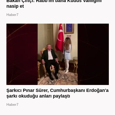
Bakan Çiftçi: Rabb'im bana Kudüs Valiliğini
nasip et
Haber7
Şarkıcı Pınar Sürer, Cumhurbaşkanı Erdoğan'a
şarkı okuduğu anları paylaştı
Haber7