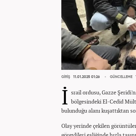
GİRİŞ
11.01.2025 01:26
GÜNCELLEME
İ
srail ordusu, Gazze Şeridi'
bölgesindeki El-Cedid Mült
bulunduğu alanı kuşattıktan son
Olay yerinde çekilen görüntüler
görevlileri eşliğinde hızla taşı