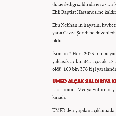
düzenlediği saldırıda en az bir k
Ehli Baptist Hastanesi'ne kaldırı
Ebu Nebhan'ın hayatını kaybet
yana Gazze Şeridi'ne düzenlediğ
oldu.
İsrail'in 7 Ekim 2023'ten bu ya
yaklaşık 17 bin 841'i çocuk, 12 
öldü, 109 bin 378 kişi yaralandı
UMED ALÇAK SALDIRIYA K
Uluslararası Medya Enformasyon
kınadı.
UMED'den yapılan açıklamada, "İ