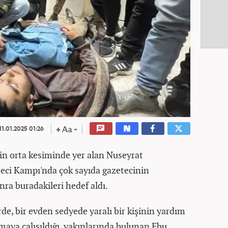
11.01.2025 01:26
nin orta kesiminde yer alan Nuseyrat
eci Kampı'nda çok sayıda gazetecinin
ra buradakileri hedef aldı.
de, bir evden sedyede yaralı bir kişinin yardım
nmaya çalışıldığı, yakınlarında bulunan Ebu