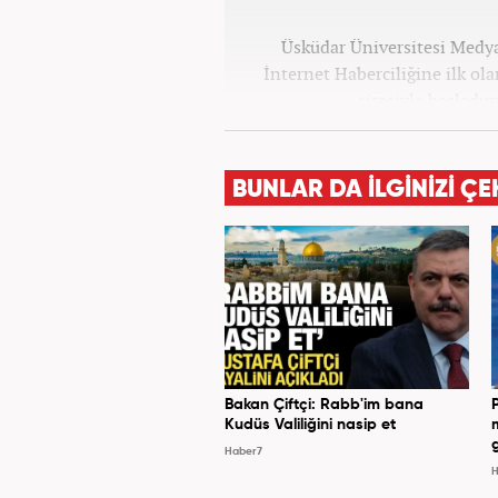
Üsküdar Üniversitesi Medy
İnternet Haberciliğine ilk ol
sitesiyle başladım
kategorilerinde röportaj, öz
yana Haber7 bünyesinde baş
olmak üzere çok sayıda haber
BUNLAR DA İLGİNİZİ ÇE
Bakan Çiftçi: Rabb'im bana
Kudüs Valiliğini nasip et
Haber7
H