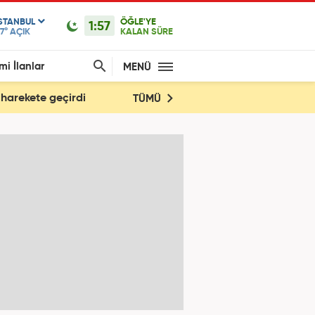
ISTANBUL
ÖĞLE'YE
1:57
7°
AÇIK
KALAN SÜRE
mi İlanlar
MENÜ
 harekete geçirdi
TÜMÜ