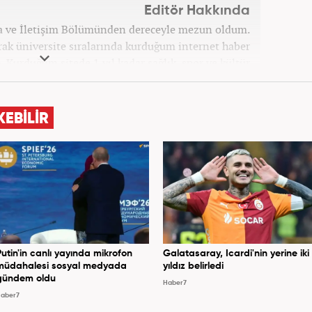
Editör Hakkında
a ve İletişim Bölümünden dereceyle mezun oldum.
arak üniversite sıralarında kurduğum internet haber
. Kurduğum sitede 1 yıl kadar sağlık, spor ve kültür
el haber ve analiz yazıları yazdım. 2022 yılından bu
lıca gündem, siyaset, dünya, ekonomi kategorileri
, grafik ve video hazırladım. Kariyerime Haber7'de
KEBİLİR
gündem editörü olarak devam etmekteyim.
Putin'in canlı yayında mikrofon
Galatasaray, Icardi'nin yerine iki
müdahalesi sosyal medyada
yıldız belirledi
gündem oldu
Haber7
aber7