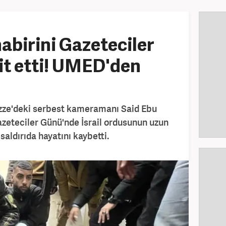
abirini Gazeteciler
it etti! UMED'den
zze'deki serbest kameramanı Said Ebu
zeteciler Günü'nde İsrail ordusunun uzun
saldırıda hayatını kaybetti.