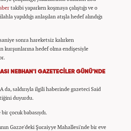
aber
takibi yaparken koşmaya çalıştığı ve o
ahla yapıldığı anlaşılan atışla hedef alındığı
aniye sonra hareketsiz kalırken
nun kurşunlarına hedef olma endişesiyle
or.
ABASI NEBHAN'I GAZETECİLER GÜNÜ'NDE
 da, saldırıyla ilgili haberinde gazeteci Said
tiğini duyurdu.
 bir çocuk babasıydı.
ının Gazze'deki Şucaiyye Mahallesi'nde bir eve