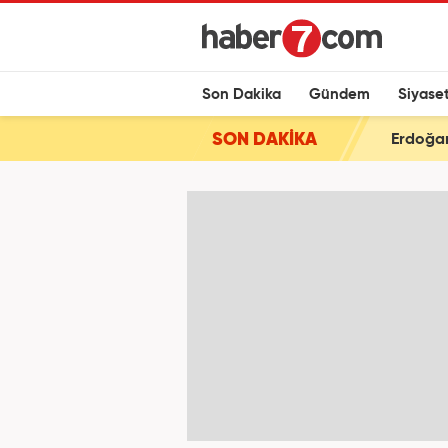
Son Dakika
Gündem
Siyase
SON DAKİKA
Erdoğan