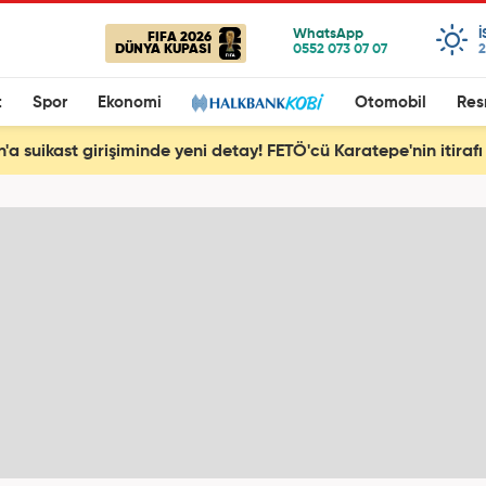
FIFA 2026
DÜNYA KUPASI
2
t
Spor
Ekonomi
Otomobil
Res
'a suikast girişiminde yeni detay! FETÖ'cü Karatepe'nin itirafı