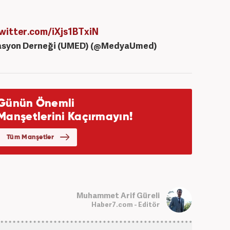
twitter.com/iXjs1BTxiN
masyon Derneği (UMED) (@MedyaUmed)
Muhammet Arif Güreli
Haber7.com - Editör