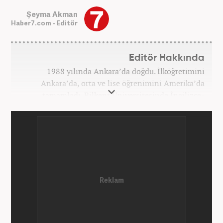
Şeyma Akman
Haber7.com - Editör
Editör Hakkında
1988 yılında Ankara’da doğdu. İlköğretimini
Ankara’da, orta ve lise öğrenimini Amerika’da
tamamladı. Bilkent Üniversitesinde İngilizce-
Fransızca mütercim tercümanlık okudu. Gazetecilik
mesleğine Kanal 7 Dış Haberler bölümünde başladı.
6 sene sonra Yasemin.com sitesine geçerek
kariyerine yeni bir ivme kazandırdı. Üç yıllık
deneyim kazandıktan sonra meslek hayatına
Haber7.com'da Dış Haberler Editörü olarak devam
etti.