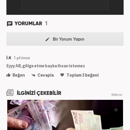
1
YORUMLAR
Bir Yorum Yapın
İ.K
1 yıl önce
Eyyy AB, gölge etme başka ihsan istemez
Beğen
Cevapla
Toplam
3
beğeni
İLGİNİZİ ÇEKEBİLİR
Makroo