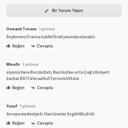
Bir Yorum Yapın
Osmanlı Torunu
1 yıl önce
Soykırımcı Fransa tabiki İtrail yanında olacaktı
Beğen
Cevapla
Misafir
1 yıl önce
siyonistlere Borçlu Batı, Nazi kafası orta Çağ zihniyeti
barbar BATI #IsraelIsATerroristState‌
Beğen
Cevapla
Yusuf
1 yıl önce
Avrupa medeniyeti. Hani bunlar özgürlükçü idi.
Beğen
Cevapla