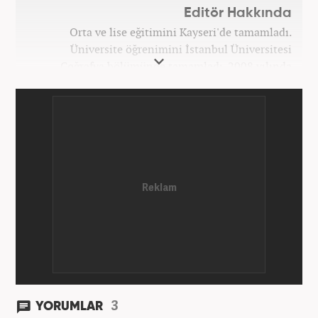
Editör Hakkında
Orta ve lise eğitimini Kayseri'de tamamladı.
Üniversite öğrenimini İstanbul Üniversitesi
Coğrafya bölümünde tamamladı. 2008 yılında
Haber7.com'da gazetecilik mesleğine ilk adımını
attı. 15 yıllık profesyonel editörlük kariyerinde tüm
kategorilerde görev yaptı. Meslek hayatına
Haber7.com'da 'Güncel/Siyaset Sorumlu Editörü'
olarak devam etmektedir.
3
YORUMLAR