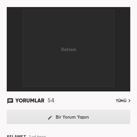
aktif olarak devam etmektedir.
54
YORUMLAR
TÜMÜ
Bir Yorum Yapın
SELAMET
1 yıl önce