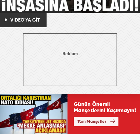
VİDEO'YA GİT