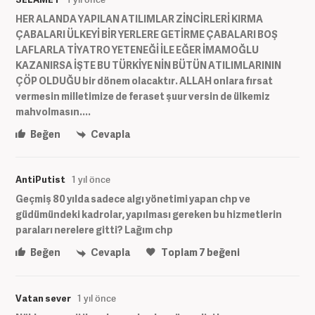
HER ALANDA YAPILAN ATILIMLAR ZİNCİRLERİ KIRMA
ÇABALARI ÜLKEYİ BİR YERLERE GETİRME ÇABALARI BOŞ
LAFLARLA TİYATRO YETENEĞİ İLE EĞER İMAMOĞLU
KAZANIRSA İŞTE BU TÜRKİYE NİN BÜTÜN ATILIMLARININ
ÇÖP OLDUĞU bir dönem olacaktır. ALLAH onlara fırsat
vermesin milletimize de feraset şuur versin de ülkemiz
mahvolmasın....
Beğen
Cevapla
AntiPutist
1 yıl önce
Geçmiş 80 yılda sadece algı yönetimi yapan chp ve
güdümündeki kadrolar, yapılması gereken bu hizmetlerin
paraları nerelere gitti? Lağım chp
Beğen
Cevapla
Toplam
7
beğeni
Vatan sever
1 yıl önce