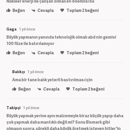
Nükleer enerji ile çalışan olmalı en önemlisi bu
Beğen
Cevapla
Toplam
2
beğeni
Gaga
1 yıl önce
Büyük yapmanın yanında teknolojik olmalı abd nin gemisi
100 füze ile batırılamıyor
Beğen
Cevapla
Toplam
2
beğeni
Balıkçı
1 yıl önce
Ama bir tane balık yeterli bastırılması için
Beğen
Cevapla
Toplam
2
beğeni
Takipçi
1 yıl önce
Büyük yapmak yerine aynı malzemeyle biraz küçük yapıp daha
çok yapmak daha mantıklı değil mi? Sonu Bismark gibi
olmasın sonra, sürekli daha büyük üretmek isteyen hitler'in